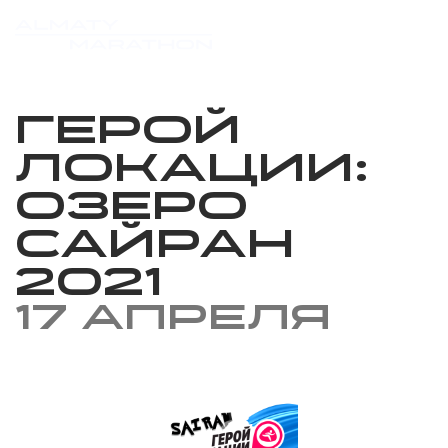
Герой
локации:
Озеро
Сайран
2021
17 апреля