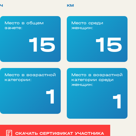
ч
км
Место в общем
Место среди
зачете:
женщин:
15
15
Место в возрастной
Место в возрастной
категории:
категории среди
женщин:
1
1
СКАЧАТЬ СЕРТИФИКАТ УЧАСТНИКА