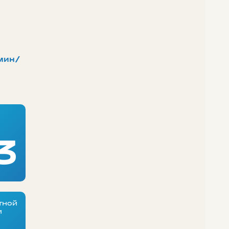
мин/
3
тной
и