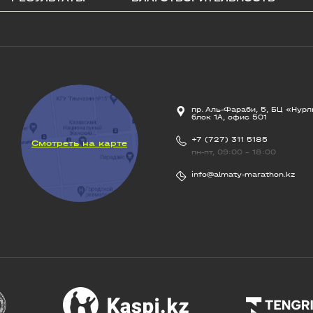
пр. Аль-Фараби, 5, БЦ «Нурл
блок 1А, офис 501
+7 (727) 311 5185
Смотреть на карте
пн-пт, 09:00 - 18:00
info@almaty-marathon.kz