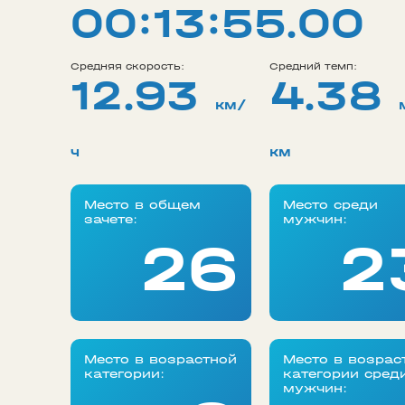
00:13:55.00
Средняя скорость:
Средний темп:
12.93
4.38
км/
ч
км
Место в общем
Место среди
зачете:
мужчин:
26
2
Место в возрастной
Место в возрас
категории:
категории сред
мужчин: