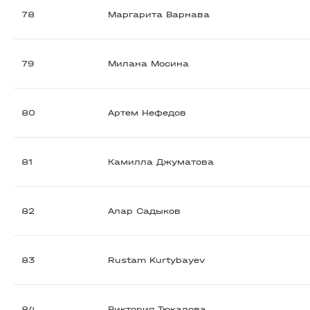
78
Маргарита Варнава
79
Милана Мосина
80
Артем Нефедов
81
Камилла Джуматова
82
Алар Садыков
83
Rustam Kurtybayev
84
Виктория Тюкалова