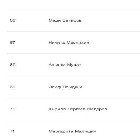
66
Мади Батыров
67
Никита Маслихин
68
Альхам Мурат
69
Элиф Языджы
70
Кирилл Сергеев-Федоров
71
Маргарита Малишич