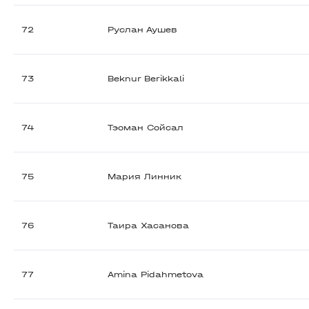
72
Руслан Аушев
73
Beknur Berikkali
74
Тэоман Сойсал
75
Мария Линник
76
Таира Хасанова
77
Amina Pidahmetova