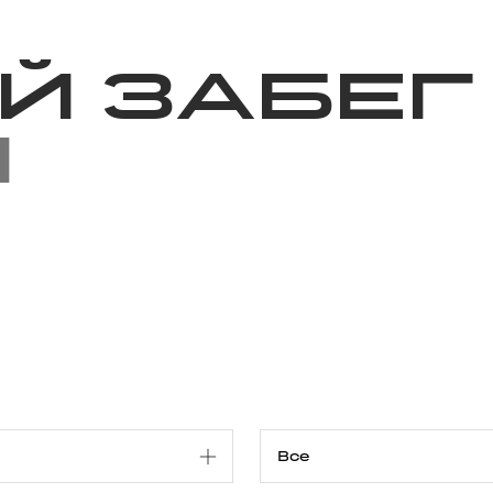
Благотворительность
Новости
Волонтерство
О нас
й забе
я