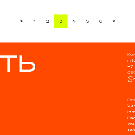
<
>
1
2
3
4
5
6
ТЬ
Ко
in
+7
09
Со
Vk
In
Fa
Yo
Te