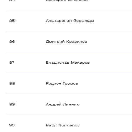
85
Альпарслан Яздыжды
86
Дмитрий Красилов
87
Владислав Макаров
88
Родион Громов
89
Андрей Линник
90
Batyr Nurmanov