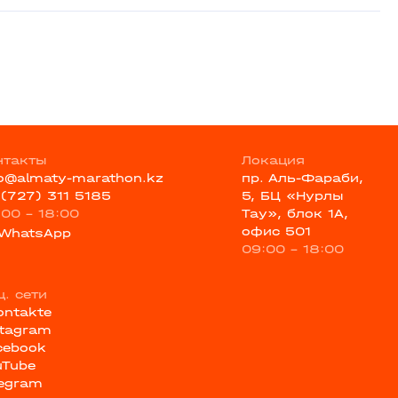
нтакты
Локация
fo@almaty-marathon.kz
пр. Аль-Фараби,
 (727) 311 5185
5, БЦ «Нурлы
:00 - 18:00
Тау», блок 1А,
офис 501
WhatsApp
09:00 - 18:00
ц. сети
ontakte
stagram
cebook
uTube
legram