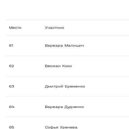
Место
Участник
61
Варвара Малишич
62
Бекжан Коки
63
Дмитрий Еременко
64
Варвара Дудченко
65
Софья Уренева