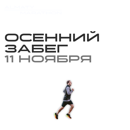
Осенний
забег
11 ноября