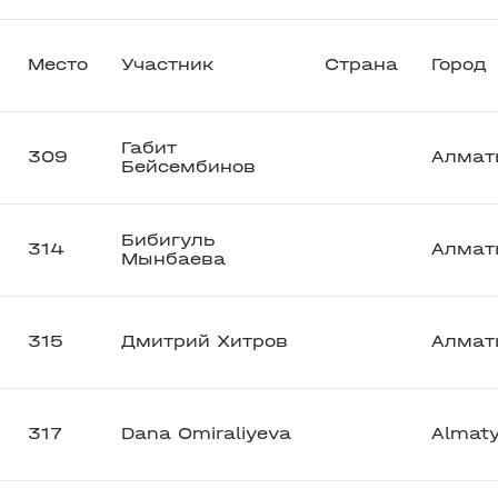
Место
Участник
Страна
Город
Габит
309
Алмат
Бейсембинов
Бибигуль
314
Алмат
Мынбаева
315
Дмитрий Хитров
Алмат
317
Dana Omiraliyeva
Almat