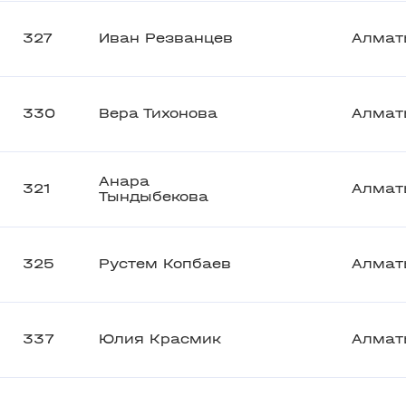
327
Иван Резванцев
Алмат
330
Вера Тихонова
Алмат
Анара
321
Алмат
Тындыбекова
325
Рустем Копбаев
Алмат
337
Юлия Красмик
Алмат