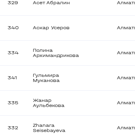
329
Асет Абралин
Алмат
340
Аскар Усеров
Алмат
Полина
334
Алмат
Архимандрикова
Гульмира
341
Алмат
Муканова
Жанар
335
Алмат
Аульбекова
Zhanara
332
Алмат
Seisebayeva