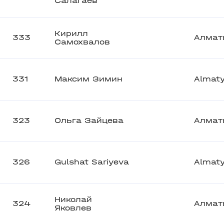
Салагаев
Кирилл
333
Алмат
Самохвалов
331
Максим Зимин
Almat
323
Ольга Зайцева
Алмат
326
Gulshat Sariyeva
Almat
Николай
324
Алмат
Яковлев