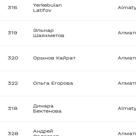
Yerkebulan
316
Almat
Latifov
Эльнар
319
Алмат
Шаяхметов
320
Орынов Кайрат
Алмат
322
Ольга Егорова
Алмат
Динара
318
Almat
Бектенова
Андрей
328
Алмат