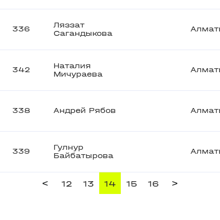
Ляззат
336
Алмат
Сагандыкова
Наталия
342
Алмат
Мичураева
338
Андрей Рябов
Алмат
Гулнур
339
Алмат
Байбатырова
<
>
12
13
14
15
16