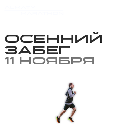
Осенний
забег
11 ноября