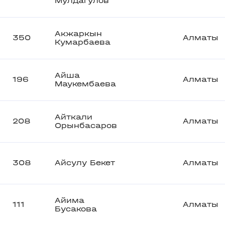
Мулдагулов
Акжаркын
350
Алматы
Кумарбаева
Айша
196
Алматы
Маукембаева
Айткали
208
Алматы
Орынбасаров
308
Айсулу Бекет
Алматы
Айима
111
Алматы
Бусакова