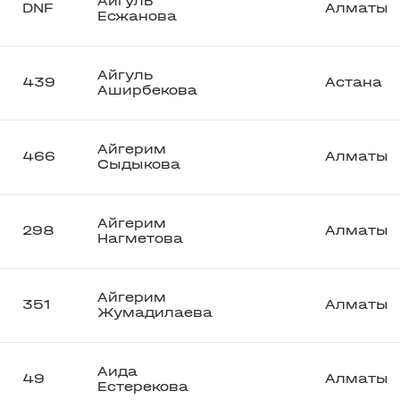
Айгуль
DNF
Алматы
Есжанова
Айгуль
439
Астана
Аширбекова
Айгерим
466
Алматы
Сыдыкова
Айгерим
298
Алматы
Нагметова
Айгерим
351
Алматы
Жумадилаева
Аида
49
Алматы
Естерекова