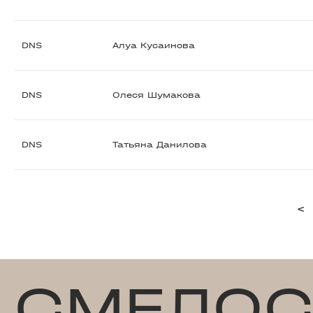
DNS
Алуа Кусаинова
DNS
Олеся Шумакова
DNS
Татьяна Данилова
<
СМЕЛОС