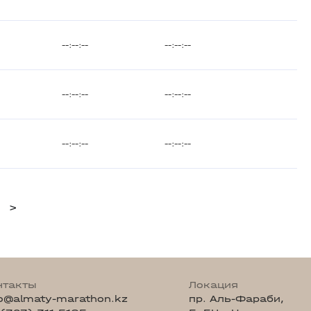
--:--:--
--:--:--
--:--:--
--:--:--
--:--:--
--:--:--
>
нтакты
Локация
fo@almaty-marathon.kz
пр. Аль-Фараби,