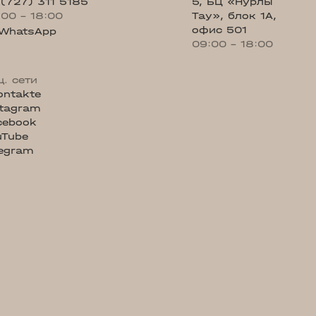
 (727) 311 5185
5, БЦ «Нурлы
:00 - 18:00
Тау», блок 1А,
офис 501
WhatsApp
09:00 - 18:00
ц. сети
ontakte
stagram
cebook
uTube
legram