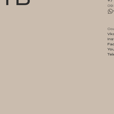
+7
09
Со
Vk
In
Fa
Yo
Te