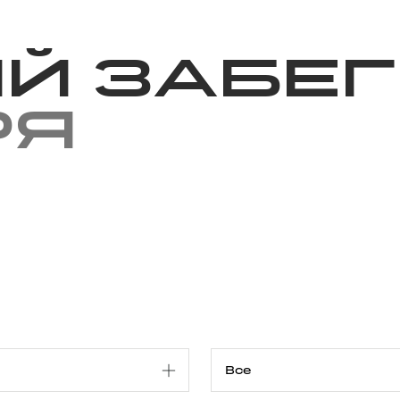
Благотворительность
Новости
Волонтерство
О нас
й забег
ря