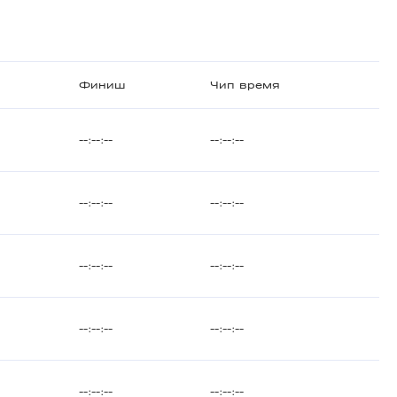
Финиш
Чип время
--:--:--
--:--:--
--:--:--
--:--:--
--:--:--
--:--:--
--:--:--
--:--:--
--:--:--
--:--:--