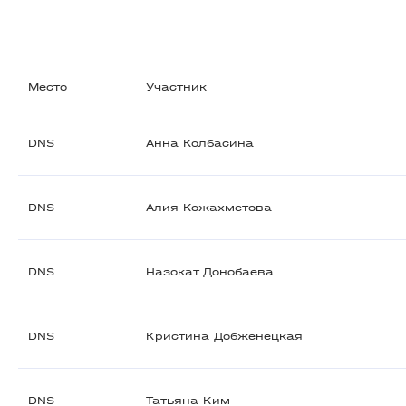
Место
Участник
DNS
Анна Колбасина
DNS
Алия Кожахметова
DNS
Назокат Донобаева
DNS
Кристина Добженецкая
DNS
Татьяна Ким