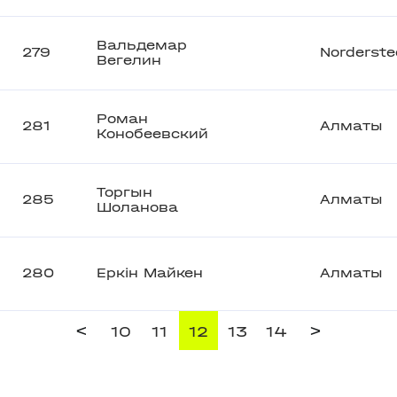
Вальдемар
279
Norderste
Вегелин
Роман
281
Алматы
Конобеевский
Торгын
285
Алматы
Шоланова
280
Еркiн Майкен
Алматы
<
>
10
11
12
13
14