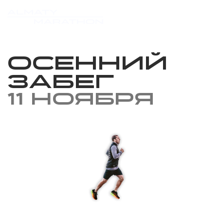
Осенний
забег
11 ноября