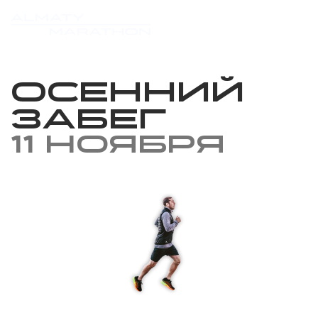
Осенний
забег
11 ноября