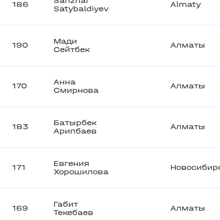
Sanzhar
186
Almaty
Satybaldiyev
Мади
190
Алматы
Сейтбек
Анна
170
Алматы
Смирнова
Батырбек
183
Алматы
Арипбаев
Евгения
171
Новосибир
Хорошилова
Габит
169
Алматы
Текебаев