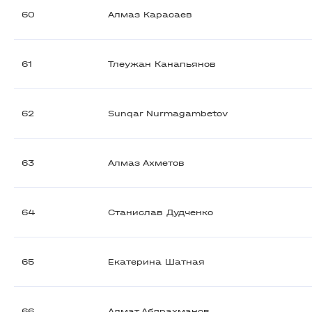
60
Алмаз Карасаев
61
Тлеужан Канапьянов
62
Sunqar Nurmagambetov
63
Алмаз Ахметов
64
Станислав Дудченко
65
Екатерина Шатная
66
Алмат Абдрахманов