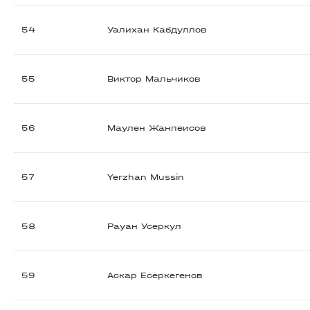
54
Уалихан Кабдуллов
55
Виктор Мальчиков
56
Маулен Жанпеисов
57
Yerzhan Mussin
58
Рауан Усеркул
59
Аскар Есеркегенов