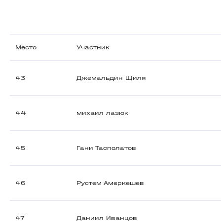
Место
Участник
43
Джемальдин Щиля
44
михаил лазюк
45
Гани Тасполатов
46
Рустем Амеркешев
47
Даниил Иванцов