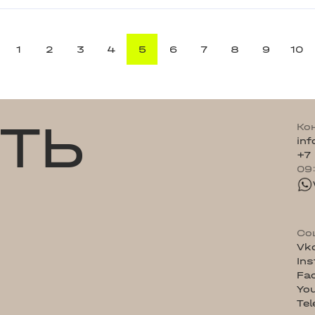
1
2
3
4
5
6
7
8
9
10
ТЬ
Ко
in
+7
09
Со
Vk
In
Fa
Yo
Te