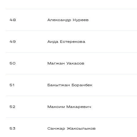
48
Александр Нуреев
49
Аида Естерекова
50
Магжан Уакасов
51
Бакытжан Боранбек
52
Максим Макаревич
53
Санжар Жаксылыков