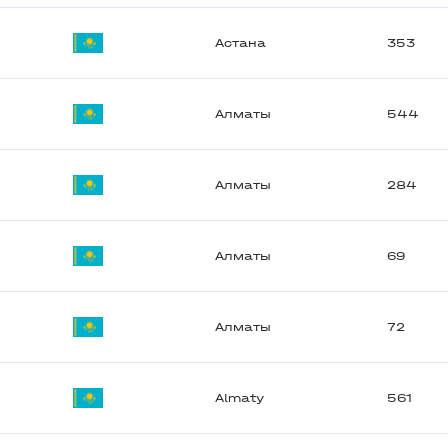
Астана
353
Алматы
544
Алматы
284
Алматы
69
Алматы
72
Almaty
561