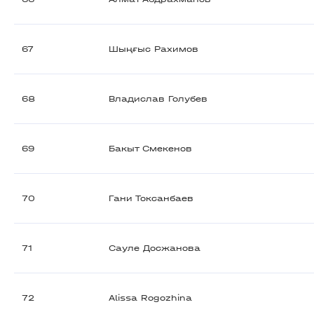
67
Шыңғыс Рахимов
68
Владислав Голубев
69
Бакыт Смекенов
70
Гани Токсанбаев
71
Сауле Досжанова
72
Alissa Rogozhina