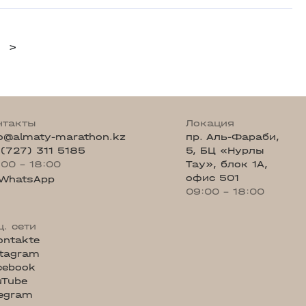
>
нтакты
Локация
fo@almaty-marathon.kz
пр. Аль-Фараби,
 (727) 311 5185
5, БЦ «Нурлы
:00 - 18:00
Тау», блок 1А,
офис 501
WhatsApp
09:00 - 18:00
ц. сети
ontakte
stagram
cebook
uTube
legram