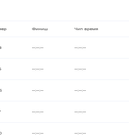
мер
Финиш
Чип время
8
--:--:--
--:--:--
5
--:--:--
--:--:--
5
--:--:--
--:--:--
7
--:--:--
--:--:--
0
--:--:--
--:--:--