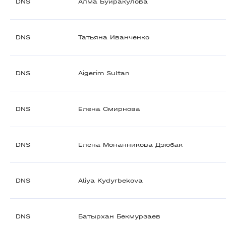
DNS
Алма Буйракулова
DNS
Татьяна Иванченко
DNS
Aigerim Sultan
DNS
Елена Смирнова
DNS
Елена Монанникова Дзюбак
DNS
Aliya Kydyrbekova
DNS
Батырхан Бекмурзаев