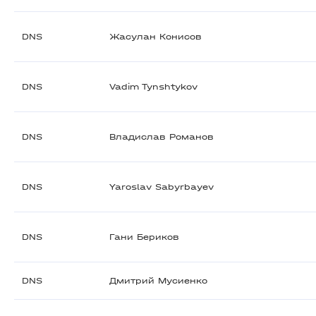
DNS
Жасулан Конисов
DNS
Vadim Tynshtykov
DNS
Владислав Романов
DNS
Yaroslav Sabyrbayev
DNS
Гани Бериков
DNS
Дмитрий Мусиенко