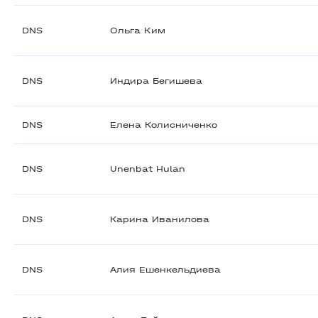
DNS
Ольга Ким
DNS
Индира Бегишева
DNS
Елена Колисниченко
DNS
Unenbat Hulan
DNS
Карина Иванилова
DNS
Алия Ешенкельдиева