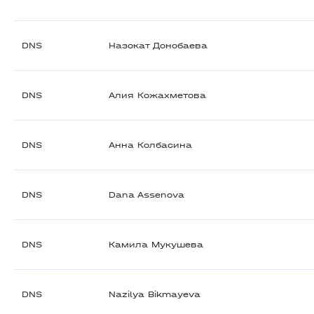
DNS
Назокат Донобаева
DNS
Алия Кожахметова
DNS
Анна Колбасина
DNS
Dana Assenova
DNS
Камила Мукушева
DNS
Nazilya Bikmayeva