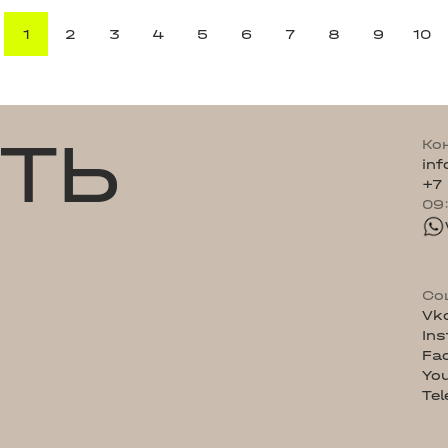
1
2
3
4
5
6
7
8
9
10
ТЬ
Ко
in
+7
09
Со
Vk
In
Fa
Yo
Te