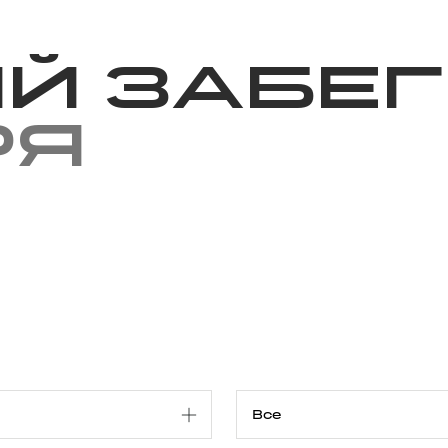
Благотворительность
Новости
Волонтерство
О нас
й забег
ря