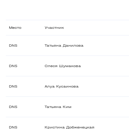
Место
Участник
DNS
Татьяна Данилова
DNS
Олеся Шумакова
DNS
Алуа Кусаинова
DNS
Татьяна Ким
DNS
Кристина Добженецкая