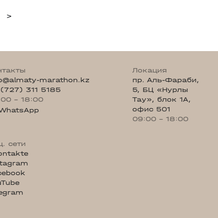
>
нтакты
Локация
fo@almaty-marathon.kz
пр. Аль-Фараби,
 (727) 311 5185
5, БЦ «Нурлы
:00 - 18:00
Тау», блок 1А,
офис 501
WhatsApp
09:00 - 18:00
ц. сети
ontakte
stagram
cebook
uTube
legram