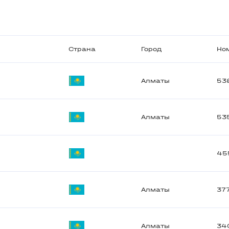
Страна
Город
Но
Алматы
53
Алматы
53
45
Алматы
37
Алматы
34