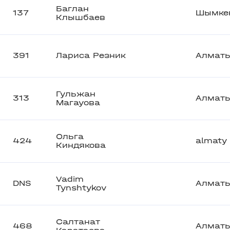
Баглан
137
Шымке
Клышбаев
391
Лариса Резник
Алмат
Гульжан
313
Алмат
Магауова
Ольга
424
almaty
Киндякова
Vadim
DNS
Алмат
Tynshtykov
Салтанат
468
Алмат