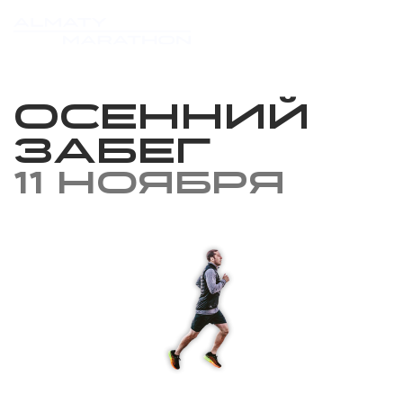
Осенний
забег
11 ноября