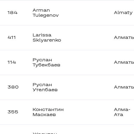
Arman
184
Almaty
Tulegenov
Larissa
411
Алмат
Sklyarenko
Руслан
114
Алмат
Тубекбаев
Руслан
380
Алмат
Утелбаев
Константин
Алма-
355
Маскаев
Ата