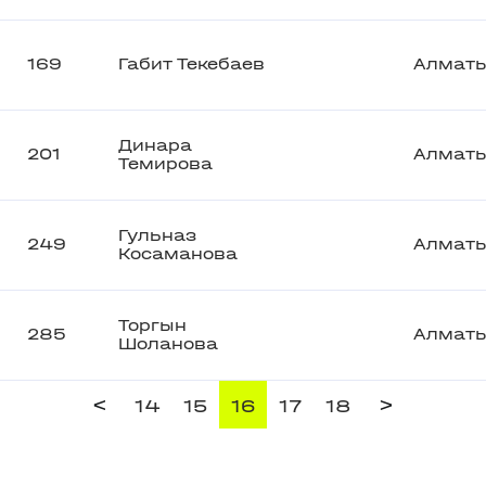
169
Габит Текебаев
Алмат
Динара
201
Алмат
Темирова
Гульназ
249
Алмат
Косаманова
Торгын
285
Алмат
Шоланова
<
>
14
15
16
17
18