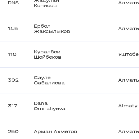
Жасулан
DNS
Алмат
Конисов
Ербол
145
Алмат
Жаксылыков
Куралбек
110
Уштобе
Шойбеков
Сауле
392
Алмат
Сабалиева
Dana
317
Almaty
Omiraliyeva
250
Арман Ахметов
Алмат