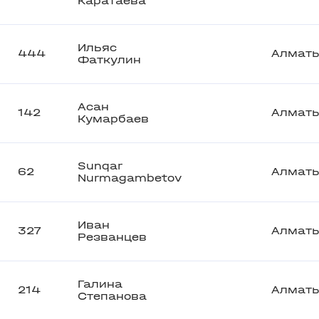
Каратаева
Ильяс
444
Алмат
Фаткулин
Асан
142
Алмат
Кумарбаев
Sunqar
62
Алмат
Nurmagambetov
Иван
327
Алмат
Резванцев
Галина
214
Алмат
Степанова