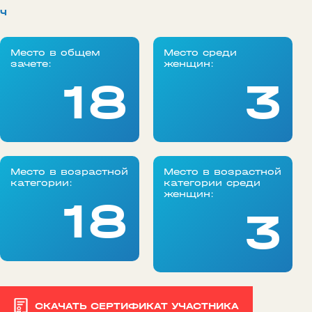
ч
Место в общем
Место среди
зачете:
женщин:
18
3
Место в возрастной
Место в возрастной
категории:
категории среди
женщин:
18
3
СКАЧАТЬ СЕРТИФИКАТ УЧАСТНИКА