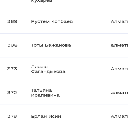
Кухарев
369
Рустем Копбаев
Алмат
368
Тоты Бажанова
алмат
Ляззат
373
Алмат
Сагандыкова
Татьяна
372
алмат
Крапивина
376
Ерлан Исин
Алмат