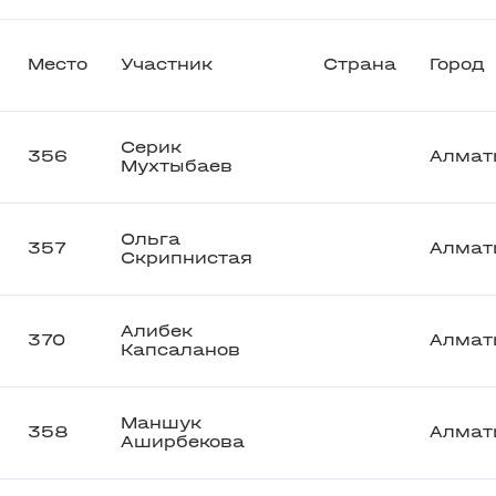
Место
Участник
Страна
Город
Серик
356
Алмат
Мухтыбаев
Ольга
357
Алмат
Скрипнистая
Алибек
370
Алмат
Капсаланов
Маншук
358
Алмат
Аширбекова