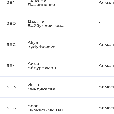
Татьяна
381
Алмат
Лавриненко
Дарига
385
1
Байбульсинова
Aliya
382
Алмат
Kydyrbekova
Аида
384
Алмат
Абдурахман
Инна
383
Алмат
Синдикаева
Асель
386
Алмат
Нуркасымкызы