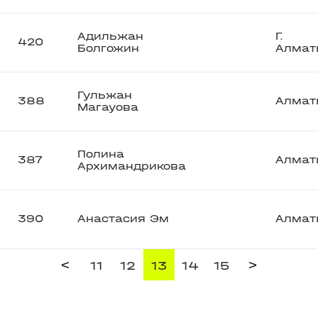
Адильжан
Г.
420
Болгожин
Алмат
Гульжан
388
Алмат
Магауова
Полина
387
Алмат
Архимандрикова
390
Анастасия Эм
Алмат
<
>
11
12
13
14
15