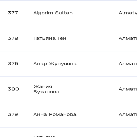
377
Aigerim Sultan
Almat
378
Татьяна Тен
Алмат
375
Анар Жунусова
Алмат
Жания
380
Алмат
Буханова
379
Анна Романова
Алмат