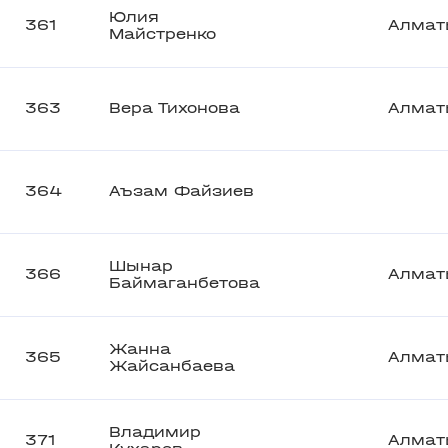
Юлия
361
Алмат
Майстренко
363
Вера Тихонова
Алмат
364
Аъзам Файзиев
Шынар
366
Алмат
Баймаганбетова
Жанна
365
Алмат
Жайсанбаева
Владимир
371
Алмат