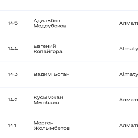
Адильбек
145
Алмат
Медеубеков
Евгений
144
Almat
Копайгора
143
Вадим Боган
Almat
Кусымжан
142
Алмат
Мынбаев
Мерген
141
Алмат
Жолымбетов