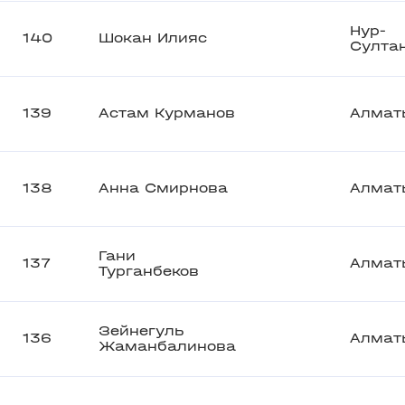
Нур-
140
Шокан Илияс
Султа
139
Астам Курманов
Алмат
138
Анна Смирнова
Алмат
Гани
137
Алмат
Турганбеков
Зейнегуль
136
Алмат
Жаманбалинова