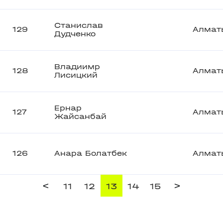
Станислав
129
Алмат
Дудченко
Владиимр
128
Алмат
Лисицкий
Ернар
127
Алмат
Жайсанбай
126
Анара Болатбек
Алмат
<
>
11
12
13
14
15