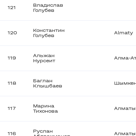
Владислав
121
Голубев
Константин
120
Almaty
Голубев
Альжан
119
Алма-А
Нурсеит
Баглан
118
Шымкен
Клышбаев
Марина
117
Алматы
Тихонова
Руслан
116
Алматы