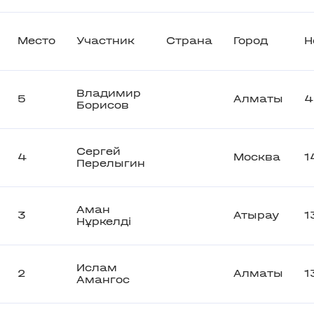
Место
Участник
Страна
Город
Н
Владимир
5
Алматы
4
Борисов
Сергей
4
Москва
1
Перелыгин
Аман
3
Атырау
1
Нұркелді
Ислам
2
Алматы
1
Амангос