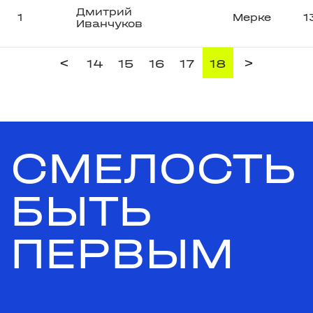
Дмитрий
1
Мерке
1
Иванчуков
<
>
14
15
16
17
18
СМЕЛОСТЬ
БЫТЬ
ПЕРВЫМ