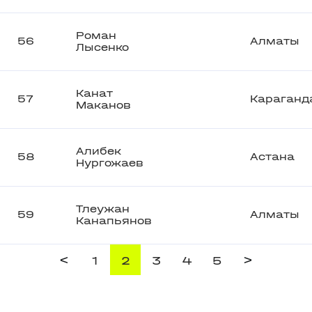
Роман
56
Алматы
Лысенко
Канат
57
Караганд
Маканов
Алибек
58
Астана
Нургожаев
Тлеужан
59
Алматы
Канапьянов
<
>
1
2
3
4
5