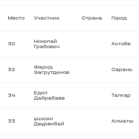
Место
Участник
Страна
Город
Николай
30
Актобе
Грабович
Фарид
32
Сарань
Загрутдинов
Едил
34
Талғар
Дайрабаев
ұшқын
33
Алматы
Дәұренбай