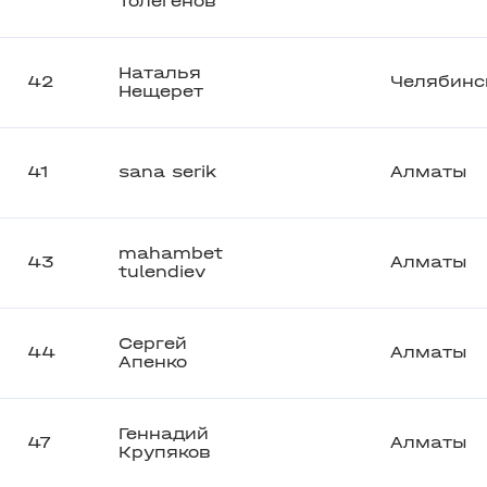
Толегенов
Наталья
42
Челябинс
Нещерет
41
sana serik
Алматы
mahambet
43
Алматы
tulendiev
Сергей
44
Алматы
Апенко
Геннадий
47
Алматы
Крупяков