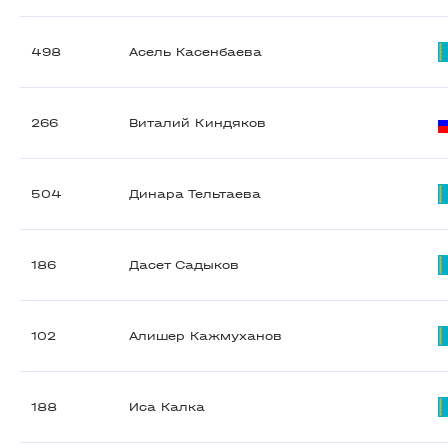
498
Асель Касенбаева
266
Виталий Киндяков
504
Динара Тельтаева
186
Дасет Садыков
102
Алишер Кажмуханов
188
Иса Калка