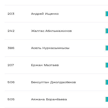
203
Андрей Ищенко
242
Жалгас Абильмажинов
386
Асель Нуркасымкызы
207
Ержан Мазтаев
506
Бексултан Джолдасбеков
505
Аяжана Боранбаева