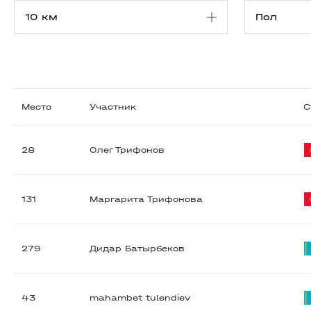
Место
Участник
С
28
Олег Трифонов
131
Маргарита Трифонова
279
Дидар Батырбеков
43
mahambet tulendiev