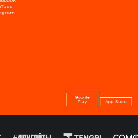
cebook
uTube
legram
Google
Play
App Store