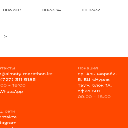
00:22:07
00:33:34
00:33:32
>
нтакты
Локация
fo@almaty-marathon.kz
пр. Аль-Фараби,
 (727) 311 5185
5, БЦ «Нурлы
:00 - 18:00
Тау», блок 1А,
офис 501
WhatsApp
09:00 - 18:00
ц. сети
ontakte
stagram