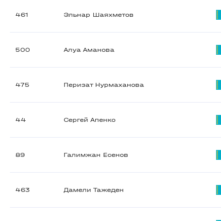
461
Эльнар Шаяхметов
500
Алуа Аманова
475
Перизат Нурмаханова
44
Сергей Апенко
89
Галимжан Есенов
463
Дамели Тажеден