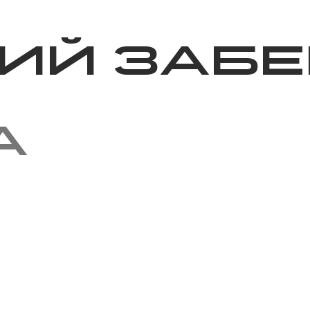
Благотворительность
Новости
Волонтерство
О нас
ий забе
а