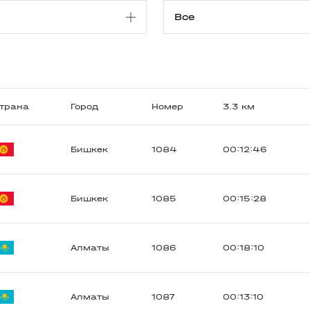
трана
Город
Номер
3.3 км
Бишкек
1084
00:12:46
Бишкек
1085
00:15:28
Алматы
1086
00:18:10
Алматы
1087
00:13:10