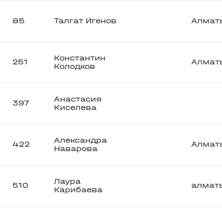
85
Талгат Игенов
Алмат
Константин
251
Алмат
Колодков
Анастасия
397
Киселева
Александра
422
Алмат
Наварова
Лаура
510
алмат
Карибаева