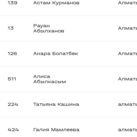
139
Астам Курманов
Алмат
Рауан
13
Алмат
Абылханов
126
Анара Болатбек
Алмат
Алиса
511
Алмат
Абылкасым
224
Татьяна Кашина
алмат
424
Галия Мамлеева
алмат