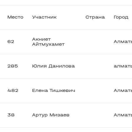
Место
Участник
Страна
Город
Акниет
62
Алмат
Айтмухамет
285
Юлия Данилова
алмат
482
Елена Тишкевич
Алмат
38
Артур Мизаев
Алмат