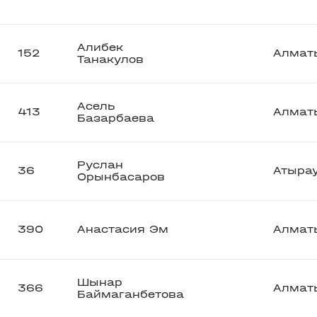
Алибек
152
Алмат
Танакулов
Асель
413
Алмат
Базарбаева
Руслан
36
Атыра
Орынбасаров
390
Анастасия Эм
Алмат
Шынар
366
Алмат
Баймаганбетова