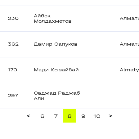
Айбек
230
Алмат
Молдахметов
362
Дамир Сапуков
Алмат
170
Мади Кызайбай
Almaty
Саджад Раджаб
297
Али
<
>
6
7
8
9
10