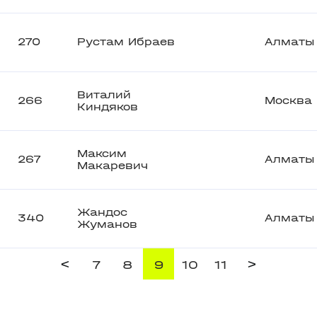
270
Рустам Ибраев
Алматы
Виталий
266
Москва
Киндяков
Максим
267
Алматы
Макаревич
Жандос
340
Алматы
Жуманов
<
>
7
8
9
10
11