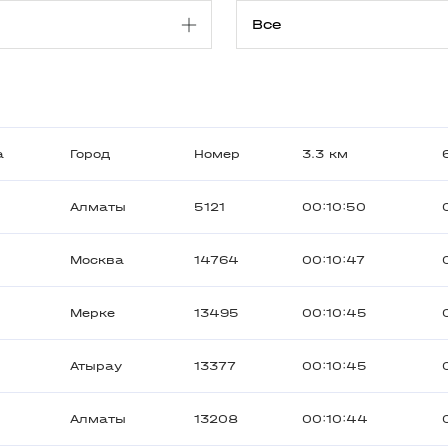
а
Город
Номер
3.3 км
Алматы
5121
00:10:50
Москва
14764
00:10:47
Мерке
13495
00:10:45
Атырау
13377
00:10:45
Алматы
13208
00:10:44