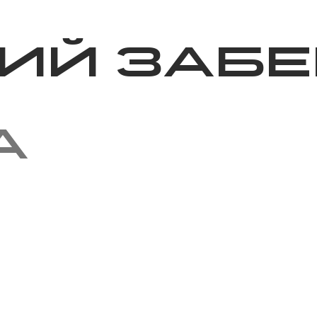
Благотворительность
Новости
Волонтерство
О нас
ий забе
а