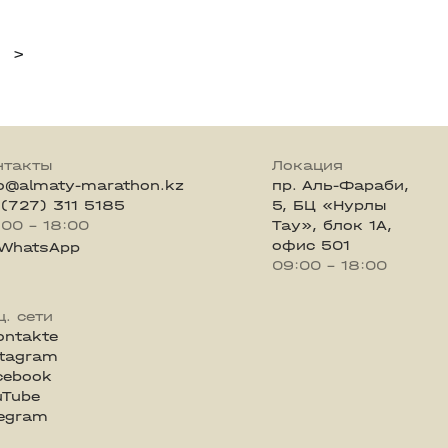
>
нтакты
Локация
fo@almaty-marathon.kz
пр. Аль-Фараби,
 (727) 311 5185
5, БЦ «Нурлы
:00 - 18:00
Тау», блок 1А,
офис 501
WhatsApp
09:00 - 18:00
ц. сети
ontakte
stagram
cebook
uTube
legram