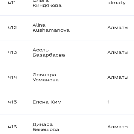
Ольга
411
almaty
Киндякова
Alina
412
Алматы
Kushamanova
Асель
413
Алматы
Базарбаева
Эльнара
414
Алматы
Усманова
415
Елена Ким
1
Динара
416
Алматы
Бекешова