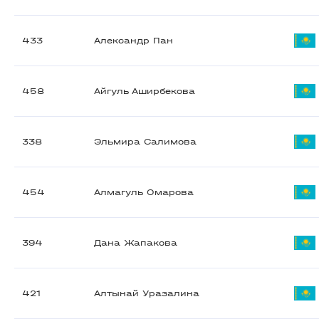
433
Александр Пан
458
Айгуль Аширбекова
338
Эльмира Салимова
454
Алмагуль Омарова
394
Дана Жапакова
421
Алтынай Уразалина