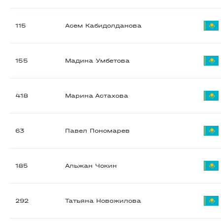
115
Асем Кабидолданова
155
Мадина Умбетова
418
Марина Астахова
63
Павел Пономарев
185
Альжан Чокин
292
Татьяна Новожилова