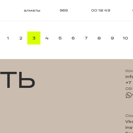
алматы
969
00:18:49
1
2
3
4
5
6
7
8
9
10
ТЬ
Ко
in
+7
09
Со
Vk
In