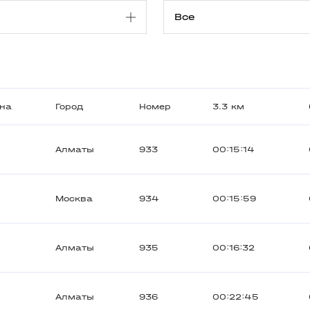
на
Город
Номер
3.3 км
Алматы
933
00:15:14
Москва
934
00:15:59
Алматы
935
00:16:32
Алматы
936
00:22:45