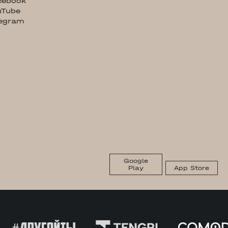
cebook
uTube
legram
Google
Play
App Store