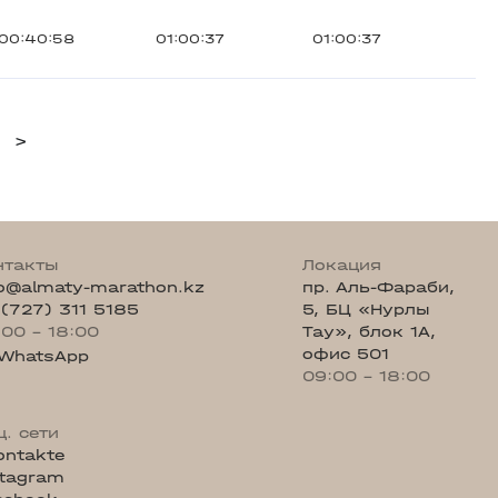
00:40:58
01:00:37
01:00:37
>
нтакты
Локация
fo@almaty-marathon.kz
пр. Аль-Фараби,
 (727) 311 5185
5, БЦ «Нурлы
:00 - 18:00
Тау», блок 1А,
офис 501
WhatsApp
09:00 - 18:00
ц. сети
ontakte
stagram