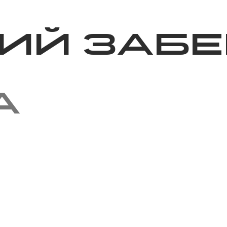
Благотворительность
Новости
Волонтерство
О нас
ий забе
а