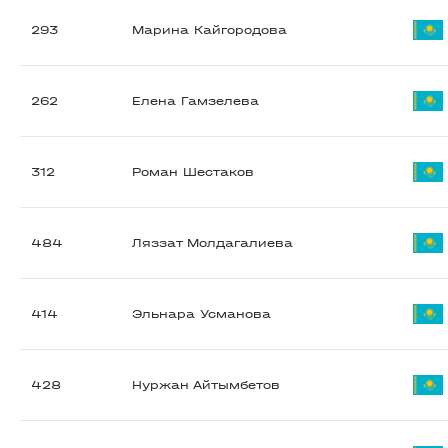
293
Марина Кайгородова
262
Елена Гамзелева
312
Роман Шестаков
484
Ляззат Молдагалиева
414
Эльнара Усманова
428
Нуржан Айтымбетов