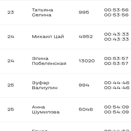
Татьяна
00:53:56
23
995
Селина
00:53:56
00:43:33
24
Михаил Цай
4952
00:43:33
Элина
00:53:57
24
13020
Побелянская
00:53:57
Зуфар
00:44:46
25
994
Валиулин
00:44:46
Анна
00:54:09
25
5046
Шумилова
00:54:09