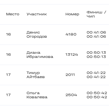
Финиш /
Место
Участник
Номер
Чип
Денис
00:41:06
16
4180
Огородов
00:41:06
Диана
00:50:13
16
13124
Ибрагимова
00:50:13
Тимур
00:41:22
17
2011
Айтбаев
00:41:22
Ольга
00:50:42
17
2504
Ковалева
00:50:42