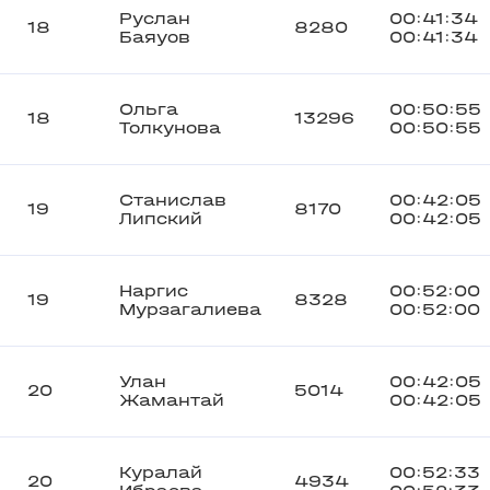
Руслан
00:41:34
18
8280
Баяуов
00:41:34
Ольга
00:50:55
18
13296
Толкунова
00:50:55
Станислав
00:42:05
19
8170
Липский
00:42:05
Наргис
00:52:00
19
8328
Мурзагалиева
00:52:00
Улан
00:42:05
20
5014
Жамантай
00:42:05
Куралай
00:52:33
20
4934