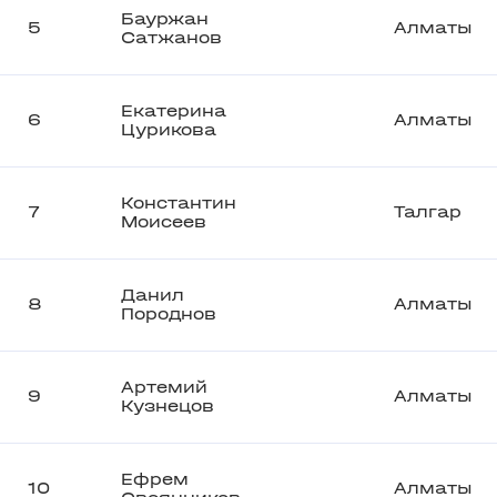
Бауржан
5
Алматы
Сатжанов
Екатерина
6
Алматы
Цурикова
Константин
7
Талгар
Моисеев
Данил
8
Алматы
Породнов
Артемий
9
Алматы
Кузнецов
Ефрем
10
Алматы