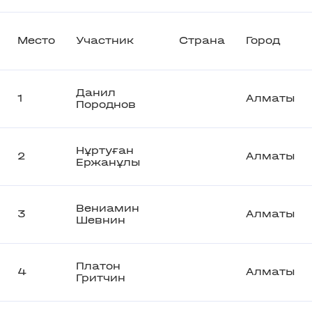
Место
Участник
Страна
Город
Данил
1
Алматы
Породнов
Нұртуған
2
Алматы
Ержанұлы
Вениамин
3
Алматы
Шевнин
Платон
4
Алматы
Гритчин