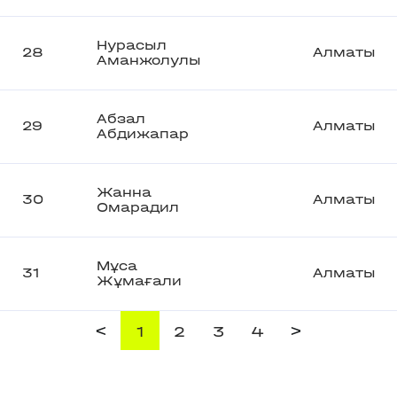
Нурасыл
28
Алматы
Аманжолулы
Абзал
29
Алматы
Абдижапар
Жанна
30
Алматы
Омарадил
Мұса
31
Алматы
Жұмағали
<
>
1
2
3
4