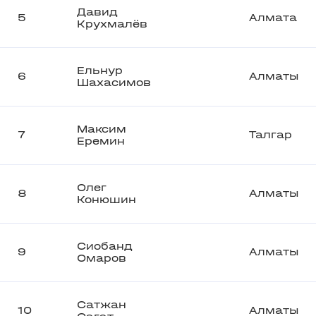
Давид
5
Алмата
Крухмалёв
Ельнур
6
Алматы
Шахасимов
Максим
7
Талгар
Еремин
Олег
8
Алматы
Конюшин
Сиобанд
9
Алматы
Омаров
Сатжан
10
Алматы