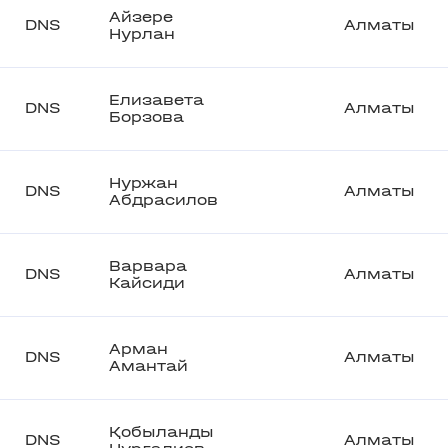
Айзере
DNS
Алматы
Нурлан
Елизавета
DNS
Алматы
Борзова
Нуржан
DNS
Алматы
Абдрасилов
Варвара
DNS
Алматы
Кайсиди
Арман
DNS
Алматы
Амантай
Қобыланды
DNS
Алматы