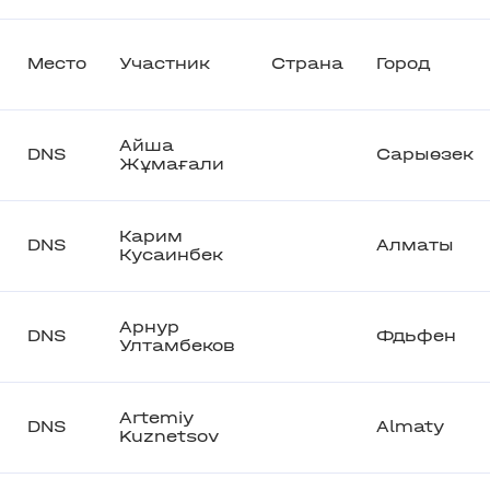
Место
Участник
Страна
Город
Айша
DNS
Сарыөзек
Жұмағали
Карим
DNS
Алматы
Кусаинбек
Арнур
DNS
Фдьфен
Ултамбеков
Artemiy
DNS
Almaty
Kuznetsov