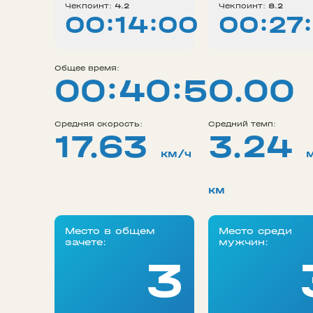
Чекпоинт:
4.2
Чекпоинт:
8.2
00:14:00
00:27:
Общее время:
00:40:50.00
Средняя скорость:
Средний темп:
17.63
3.24
км/ч
км
Место в общем
Место среди
зачете:
мужчин:
3