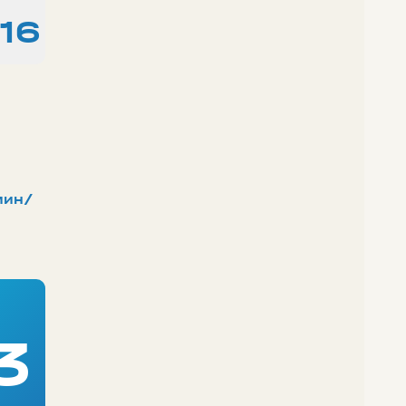
16
мин/
3