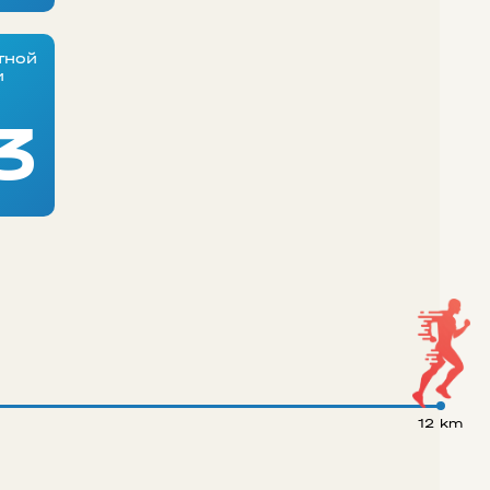
тной
и
3
12 km