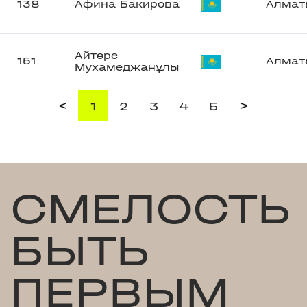
138
Афина Бакирова
Алмат
Айтөре
151
Алмат
Мухамеджанұлы
<
>
1
2
3
4
5
СМЕЛОСТЬ
БЫТЬ
ПЕРВЫМ