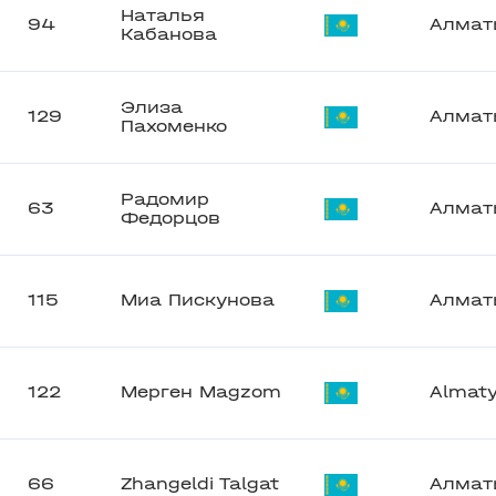
Наталья
94
Алмат
Кабанова
Элиза
129
Алмат
Пахоменко
Радомир
63
Алмат
Федорцов
115
Миа Пискунова
Алмат
122
Мерген Magzom
Almat
66
Zhangeldi Talgat
Алмат