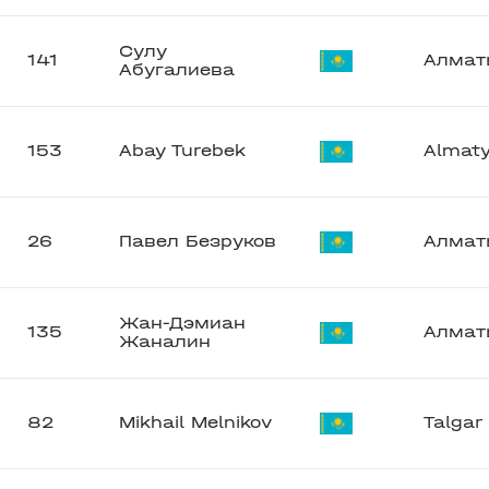
Сулу
141
Алмат
Абугалиева
153
Abay Turebek
Almat
26
Павел Безруков
Алмат
Жан-Дэмиан
135
Алмат
Жаналин
82
Mikhail Melnikov
Talgar