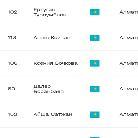
Ертуган
102
Алмат
Турсумбаев
113
Arsen Kozhan
Алмат
106
Ксения Бочкова
Алмат
Далер
60
Алмат
Боранбаев
152
Айша Сатжан
Алмат