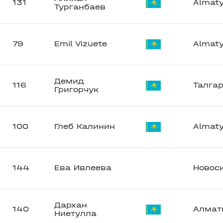
131
Almat
Турганбаев
79
Emil Vizuete
Almat
Демид
116
Талга
Григорчук
100
Глеб Калинин
Almat
144
Ева Ивлеева
Новос
Дархан
140
Алмат
Ниетулла