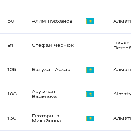
50
Алим Нурханов
Алмат
Санкт
81
Стефан Чернюк
Петер
125
Батухан Асхар
Алмат
Asylzhan
108
Almat
Bauenova
Екатерина
136
Алмат
Михайлова