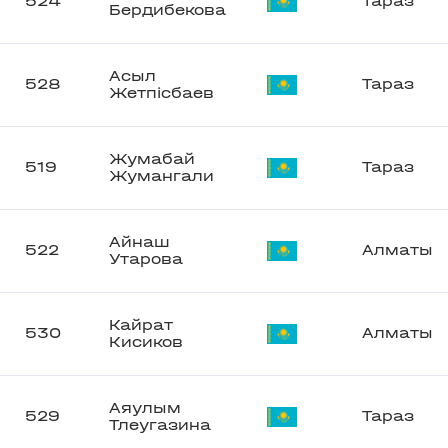
524
Тараз
Бердибекова
Асыл
528
Тараз
Жетпісбаев
Жумабай
519
Тараз
Жумангали
Айнаш
522
Алматы
Утарова
Кайрат
530
Алматы
Кисиков
Аяулым
529
Тараз
Тлеугазина