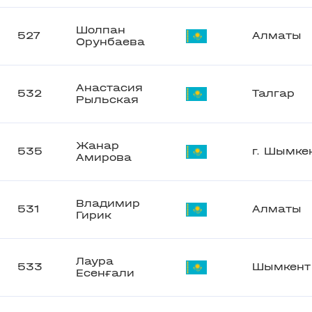
Шолпан
527
Алматы
Орунбаева
Анастасия
532
Талгар
Рыльская
Жанар
535
г. Шымке
Амирова
Владимир
531
Алматы
Гирик
Лаура
533
Шымкент
Есенғали