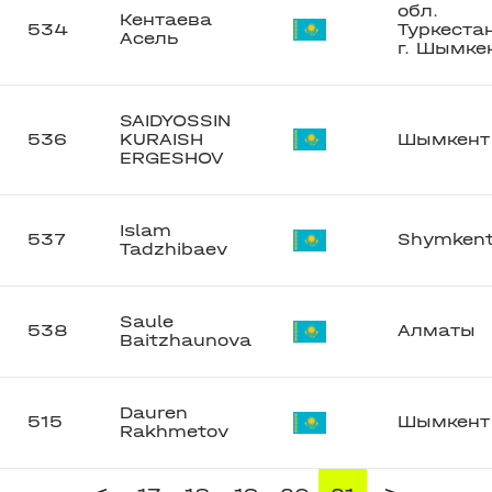
обл.
Кентаева
534
Туркеста
Асель
г. Шымке
SAIDYOSSIN
536
KURAISH
Шымкент
ERGESHOV
Islam
537
Shymken
Tadzhibaev
Saule
538
Алматы
Baitzhaunova
Dauren
515
Шымкент
Rakhmetov