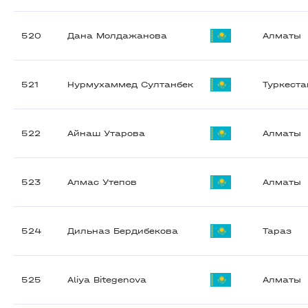
520
Дана Молдажанова
Алматы
521
Нурмухаммед Султанбек
Туркеста
522
Айнаш Утарова
Алматы
523
Алмас Утепов
Алматы
524
Дильназ Бердибекова
Тараз
525
Aliya Bitegenova
Алматы