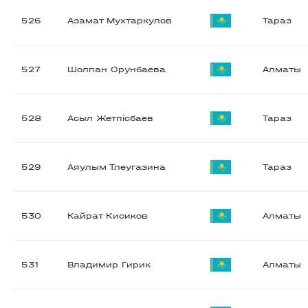
526
Азамат Мухтаркулов
Тараз
527
Шолпан Орунбаева
Алматы
528
Асыл Жетпісбаев
Тараз
529
Аяулым Тлеугазина
Тараз
530
Кайрат Кисиков
Алматы
531
Владимир Гирик
Алматы