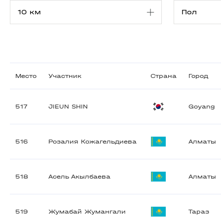
Место
Участник
Страна
Город
517
JIEUN SHIN
Goyang
516
Розалия Кожагельдиева
Алматы
518
Асель Акылбаева
Алматы
519
Жумабай Жумангали
Тараз