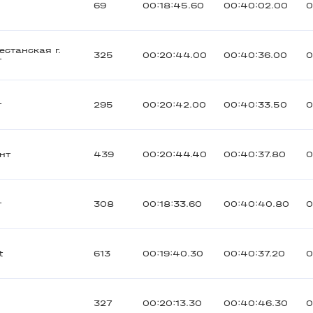
69
00:18:45.60
00:40:02.00
0
естанская г.
325
00:20:44.00
00:40:36.00
0
т
т
295
00:20:42.00
00:40:33.50
0
нт
439
00:20:44.40
00:40:37.80
0
т
308
00:18:33.60
00:40:40.80
0
t
613
00:19:40.30
00:40:37.20
0
327
00:20:13.30
00:40:46.30
0