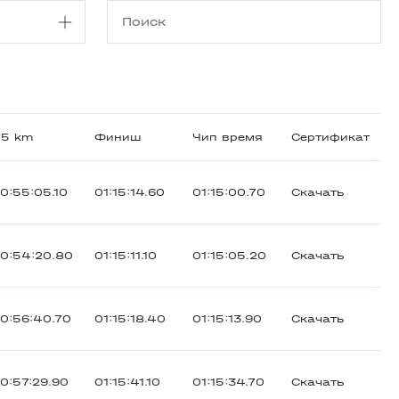
.5 km
Финиш
Чип время
Сертификат
0:55:05.10
01:15:14.60
01:15:00.70
Скачать
0:54:20.80
01:15:11.10
01:15:05.20
Скачать
0:56:40.70
01:15:18.40
01:15:13.90
Скачать
0:57:29.90
01:15:41.10
01:15:34.70
Скачать