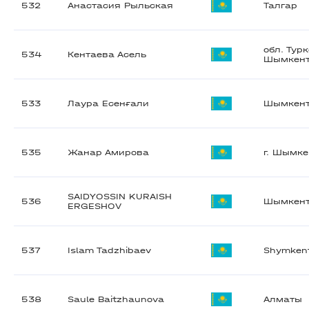
532
Анастасия Рыльская
Талгар
обл. Турк
534
Кентаева Асель
Шымкен
533
Лаура Есенғали
Шымкен
535
Жанар Амирова
г. Шымке
SAIDYOSSIN KURAISH
536
Шымкен
ERGESHOV
537
Islam Tadzhibaev
Shymken
538
Saule Baitzhaunova
Алматы