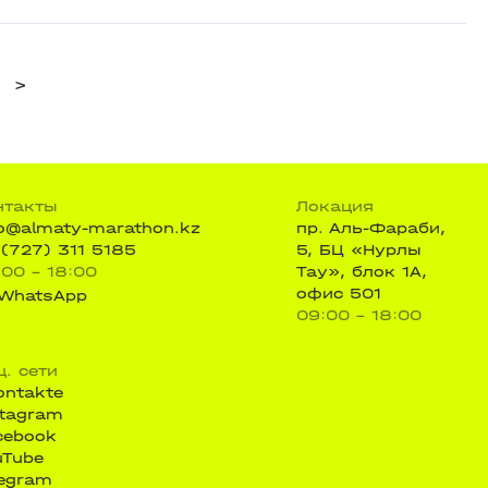
>
нтакты
Локация
fo@almaty-marathon.kz
пр. Аль-Фараби,
 (727) 311 5185
5, БЦ «Нурлы
:00 - 18:00
Тау», блок 1А,
офис 501
WhatsApp
09:00 - 18:00
ц. сети
ontakte
stagram
cebook
uTube
legram