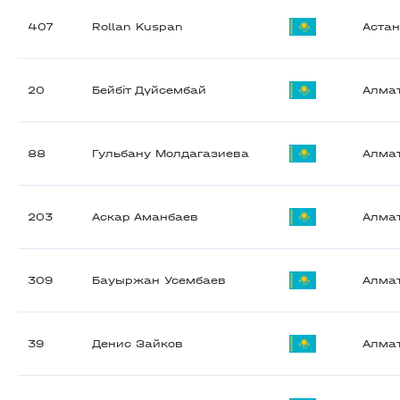
407
Rollan Kuspan
Аста
20
Бейбіт Дүйсембай
Алма
88
Гульбану Молдагазиева
Алма
203
Аскар Аманбаев
Алма
309
Бауыржан Усембаев
Алма
39
Денис Зайков
Алма