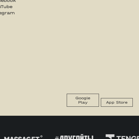
cebook
uTube
legram
Google
Play
App Store