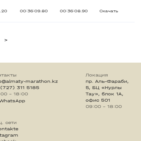
.20
00:36:09.80
00:36:08.90
Скачать
>
нтакты
Локация
fo@almaty-marathon.kz
пр. Аль-Фараби,
 (727) 311 5185
5, БЦ «Нурлы
:00 - 18:00
Тау», блок 1А,
офис 501
WhatsApp
09:00 - 18:00
ц. сети
ontakte
stagram