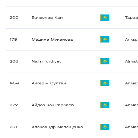
200
Вячеслав Кан
Тара
179
Мадина Муканова
Алма
206
Naim Turdiyev
Almat
454
Айгерім Султан
Алма
272
Айдос Кошкарбаев
Алма
201
Александр Мелещенко
Алма