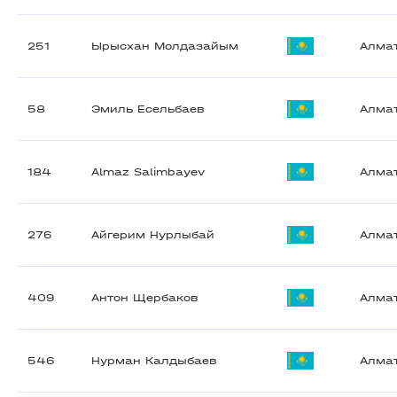
251
Ырысхан Молдазайым
Алма
58
Эмиль Есельбаев
Алма
184
Almaz Salimbayev
Алма
276
Айгерим Нурлыбай
Алма
409
Антон Щербаков
Алма
546
Нурман Калдыбаев
Алма