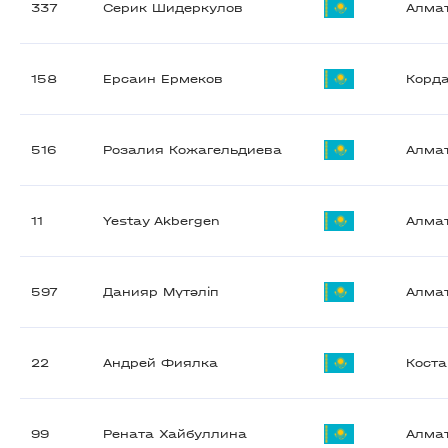
337
Серик Шидеркулов
Алма
158
Ерсаин Ермеков
Корд
516
Розалия Кожагельдиева
Алма
11
Yestay Akbergen
Алма
597
Данияр Мүтәліп
Алма
22
Андрей Фиялка
Кост
99
Рената Хайбуллина
Алма