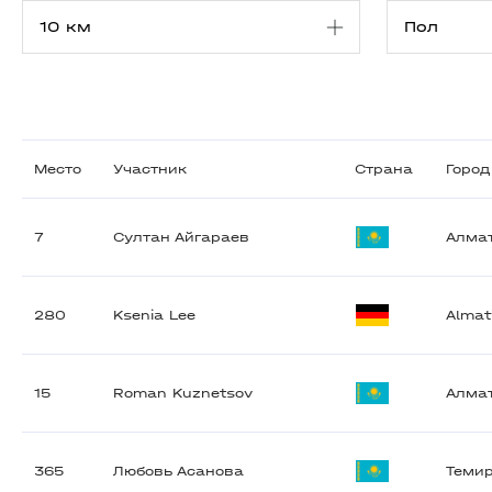
Место
Участник
Страна
Город
7
Султан Айгараев
Алма
280
Ksenia Lee
Almat
15
Roman Kuznetsov
Алма
365
Любовь Асанова
Теми