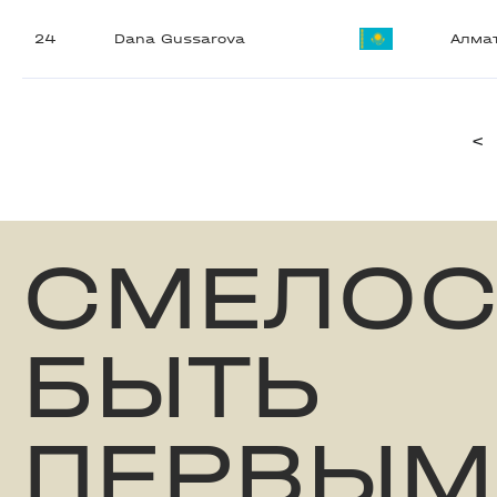
24
Dana Gussarova
Алма
<
СМЕЛОС
БЫТЬ
ПЕРВЫМ