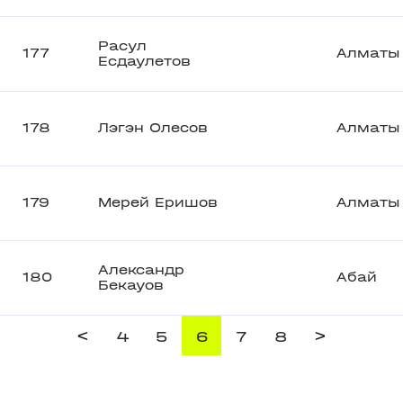
Расул
177
Алматы
Есдаулетов
178
Лэгэн Олесов
Алматы
179
Мерей Еришов
Алматы
Александр
180
Абай
Бекауов
<
>
4
5
6
7
8