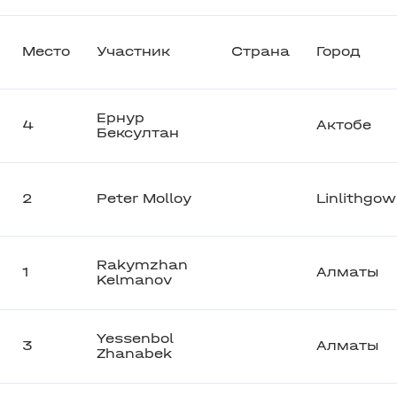
Место
Участник
Страна
Город
Ернур
4
Актобе
Бексултан
2
Peter Molloy
Linlithgow
Rakymzhan
1
Алматы
Kelmanov
Yessenbol
3
Алматы
Zhanabek