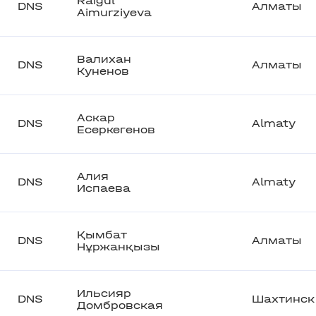
Raigul
DNS
Алматы
Aimurziyeva
Валихан
DNS
Алматы
Куненов
Аскар
DNS
Almaty
Есеркегенов
Алия
DNS
Almaty
Испаева
Қымбат
DNS
Алматы
Нұржанқызы
Ильсияр
DNS
Шахтинск
Домбровская