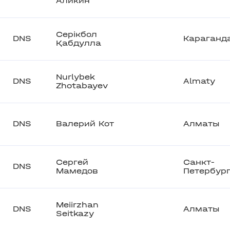
Аликин
Серікбол
DNS
Караганд
Қабдулла
Nurlybek
DNS
Almaty
Zhotabayev
DNS
Валерий Кот
Алматы
Сергей
Санкт-
DNS
Мамедов
Петербур
Meiirzhan
DNS
Алматы
Seitkazy