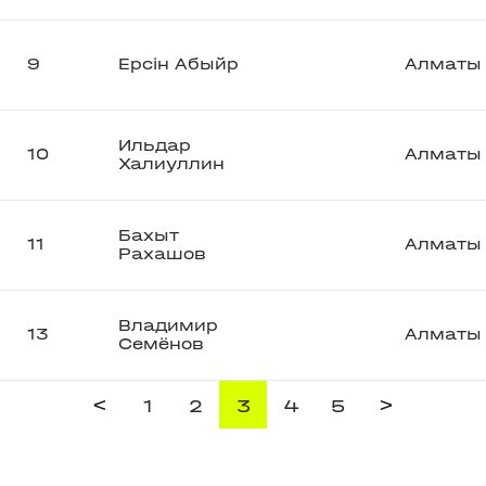
9
Ерсін Абыйр
Алматы
Ильдар
10
Алматы
Халиуллин
Бахыт
11
Алматы
Рахашов
Владимир
13
Алматы
Семёнов
<
>
1
2
3
4
5