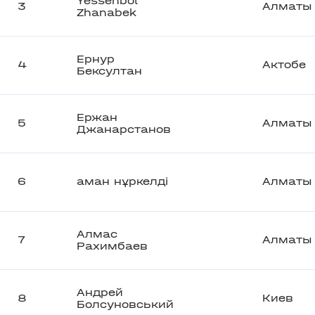
Yessenbol
3
Алматы
Zhanabek
Ернур
4
Актобе
Бексултан
Ержан
5
Алматы
Джанарстанов
6
аман нұркелді
Алматы
Алмас
7
Алматы
Рахимбаев
Андрей
8
Киев
Болсуновський