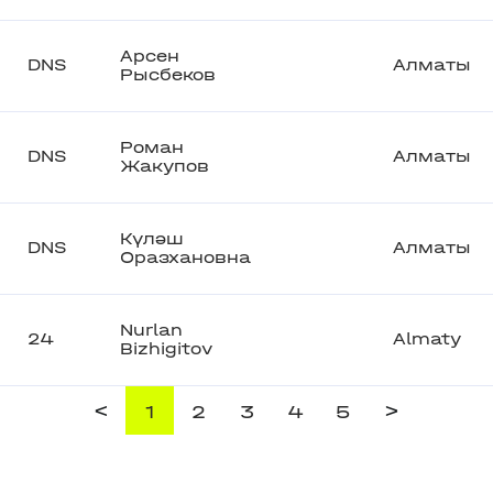
Арсен
DNS
Алматы
Рысбеков
Роман
DNS
Алматы
Жакупов
Күләш
DNS
Алматы
Оразхановна
Nurlan
24
Almaty
Bizhigitov
<
>
1
2
3
4
5