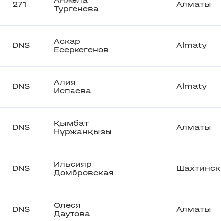
Анжела
271
Алматы
Тургенева
Аскар
DNS
Almaty
Есеркегенов
Алия
DNS
Almaty
Испаева
Қымбат
DNS
Алматы
Нұржанқызы
Ильсияр
DNS
Шахтинск
Домбровская
Олеся
DNS
Алматы
Даутова