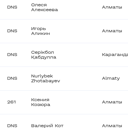
Олеся
DNS
Алматы
Алексеева
Игорь
DNS
Алматы
Аликин
Серікбол
DNS
Караганд
Қабдулла
Nurlybek
DNS
Almaty
Zhotabayev
Ксения
261
Алматы
Козюра
DNS
Валерий Кот
Алматы