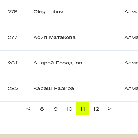
276
Oleg Lobov
Алм
277
Асия Матакова
Алм
281
Андрей Породнов
Алм
282
Караш Назира
Алм
<
>
8
9
10
11
12