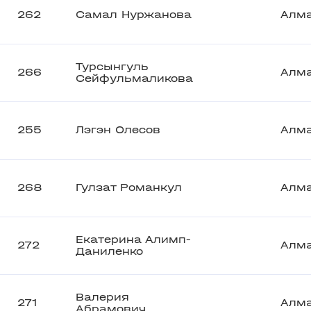
262
Самал Нуржанова
Алм
Турсынгуль
266
Алм
Сейфульмаликова
255
Лэгэн Олесов
Алм
268
Гулзат Романкул
Алм
Екатерина Алимп-
272
Алм
Даниленко
Валерия
271
Алм
Абрамович