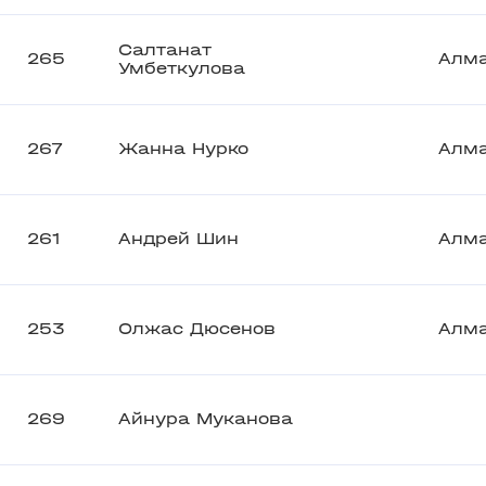
Салтанат
265
Алм
Умбеткулова
267
Жанна Нурко
Алм
261
Андрей Шин
Алм
253
Олжас Дюсенов
Алм
269
Айнура Муканова