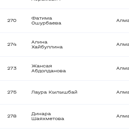
Фатима
270
Алм
Ошурбаева
Алина
274
Алм
Хайбуллина
Жансая
273
Алм
Абдолданова
275
Лаура Кылышбай
Алм
Динара
278
Алм
Шаяхметова