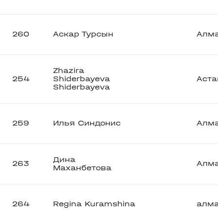
260
Аскар Турсын
Алм
Zhazira
254
Shiderbayeva
Аста
Shiderbayeva
259
Илья Синдонис
Алм
Дина
263
Алм
Маханбетова
264
Regina Kuramshina
алм