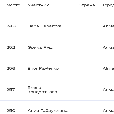
Место
Участник
Страна
Горо
248
Dana Japarova
Алм
252
Эрика Руди
Алм
256
Egor Pavlenko
Alma
Елена
257
Алм
Кондратьева
250
Алия Габдуллина
Алм