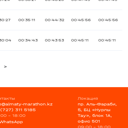
30:27
00:35:11
00:44:32
00:45:56
00:45:56
30:04
00:34:43
00:43:53
00:45:11
00:45:11
>
нтакты
Локация
fo@almaty-marathon.kz
пр. Аль-Фараби,
 (727) 311 5185
5, БЦ «Нурлы
:00 - 18:00
Тау», блок 1А,
офис 501
WhatsApp
09:00 - 18:00