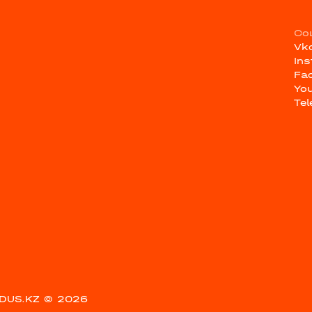
Со
Vk
In
Fa
Yo
Te
DUS.KZ
© 2026