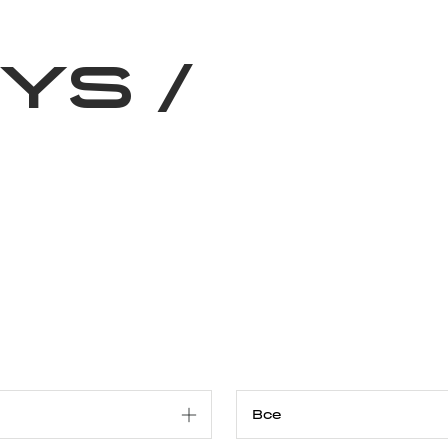
Благотворительность
Новости
Волонтерство
О нас
RYS
/