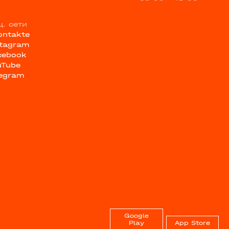
ц. сети
ontakte
stagram
cebook
uTube
legram
Google
Play
App Store