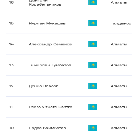
Дмитрий
16
Алматы
Корабельников
15
Нурлан Мукашев
талдыкор
14
Александр Семенов
Алматы
13
Тимирлан Гумбатов
Алматы
12
Денис Власов
Алматы
11
Pedro Vizuete Castro
Алматы
10
Ердос Баимбетов
Алматы