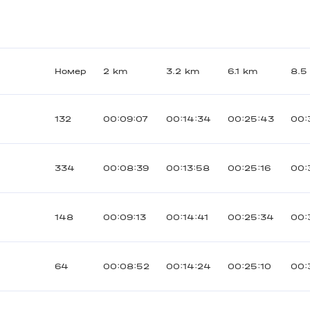
Номер
2 km
3.2 km
6.1 km
8.5
132
00:09:07
00:14:34
00:25:43
00:
334
00:08:39
00:13:58
00:25:16
00:
148
00:09:13
00:14:41
00:25:34
00:
64
00:08:52
00:14:24
00:25:10
00: