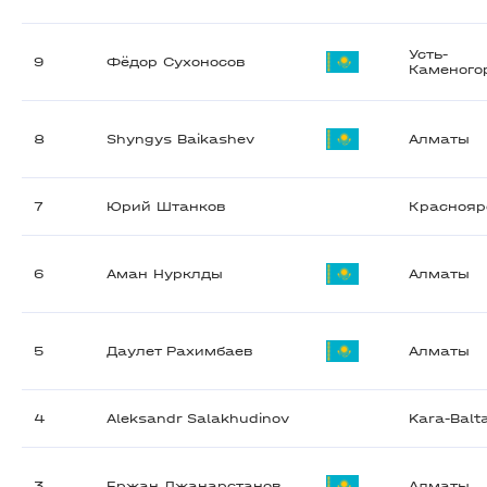
Усть-
9
Фёдор Сухоносов
Каменого
8
Shyngys Baikashev
Алматы
7
Юрий Штанков
Краснояр
6
Аман Нурклды
Алматы
5
Даулет Рахимбаев
Алматы
4
Aleksandr Salakhudinov
Kara-Balt
3
Ержан Джанарстанов
Алматы