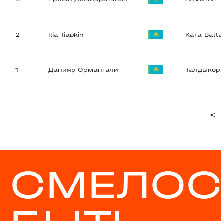
2
Ilia Tiapkin
Kara-Balt
1
Данияр Ормангали
Талдыкор
<
СМЕЛОС