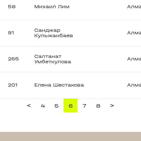
58
Михаил Лим
Алм
Санджар
91
Алм
Кульжанбаев
Салтанат
265
Алм
Умбеткулова
201
Елена Шестакова
Алм
<
>
4
5
6
7
8