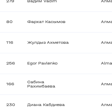
279
Вадим Vadim
Алм
80
Фархат Касымов
Алм
116
Жулдыз Ахметова
Алм
256
Egor Pavlenko
Alma
Сабина
166
Алм
Рахимбаева
230
Диана Кабдиева
Алм