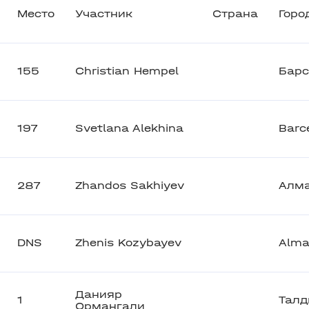
Место
Участник
Страна
Горо
155
Christian Hempel
Барс
197
Svetlana Alekhina
Barc
287
Zhandos Sakhiyev
Алм
DNS
Zhenis Kozybayev
Alma
Данияр
1
Талд
Ормангали