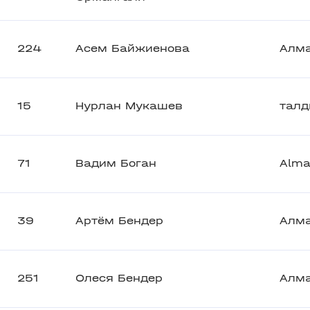
224
Асем Байжиенова
Алм
15
Нурлан Мукашев
талд
71
Вадим Боган
Alma
39
Артём Бендер
Алм
251
Олеся Бендер
Алм