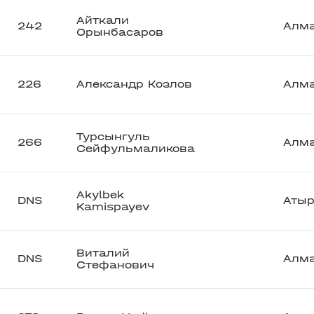
Айткали
242
Алм
Орынбасаров
226
Александр Козлов
Алм
Турсынгуль
266
Алм
Сейфульмаликова
Akylbek
DNS
Атыр
Kamispayev
Виталий
DNS
Алм
Стефанович