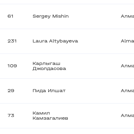
61
Sergey Mishin
Алм
231
Laura Altybayeva
Alma
Карлыгаш
109
Алм
Джолдасова
29
Пида Илшат
Алм
Камил
73
Алм
Камзагалиев