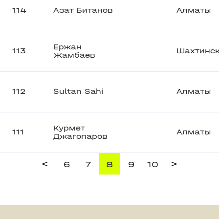
114
Азат Битанов
Алматы
Ержан
113
Шахтинс
Жамбаев
112
Sultan Sahi
Алматы
Курмет
111
Алматы
Джагопаров
<
>
6
7
8
9
10