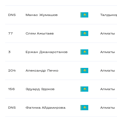
DNS
Манас Жумашов
Талдыко
77
Слям Ажытаев
Алматы
3
Ержан Джанарстанов
Алматы
204
Александр Печко
Алматы
156
Эдуард Эдоков
Алматы
DNS
Фатима Айдамирова
Алматы