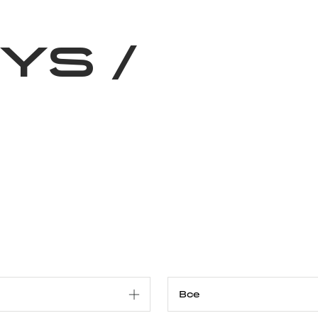
Благотворительность
Новости
Волонтерство
О нас
RYS
/