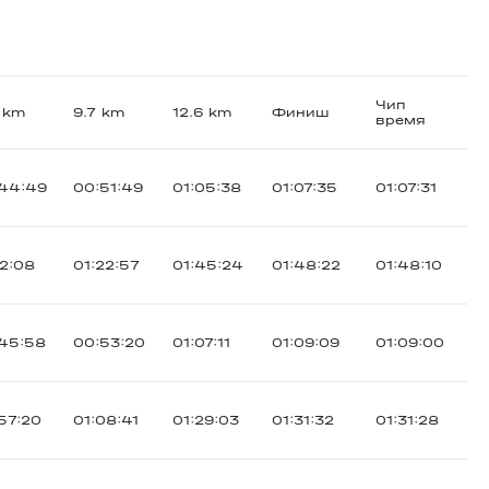
Чип
 km
9.7 km
12.6 km
Финиш
время
44:49
00:51:49
01:05:38
01:07:35
01:07:31
12:08
01:22:57
01:45:24
01:48:22
01:48:10
45:58
00:53:20
01:07:11
01:09:09
01:09:00
57:20
01:08:41
01:29:03
01:31:32
01:31:28