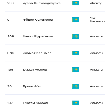
299
Ayana Kurmangaliyeva
Almaty
Усть-
9
Фёдор Сухоносов
Каменог
208
Канат Шурабеков
Алматы
DNS
Азамат Касымов
Алматы
186
Думан Асанов
Алматы
90
Еркин Абил
Алматы
187
Рустем Абраев
Алматы