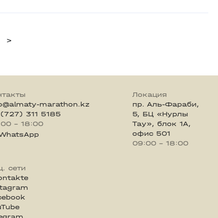
>
нтакты
Локация
fo@almaty-marathon.kz
пр. Аль-Фараби,
 (727) 311 5185
5, БЦ «Нурлы
:00 - 18:00
Тау», блок 1А,
офис 501
WhatsApp
09:00 - 18:00
ц. сети
ontakte
stagram
cebook
uTube
legram