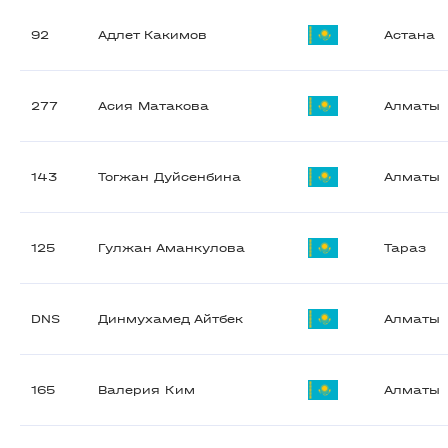
92
Адлет Какимов
Астана
277
Асия Матакова
Алматы
143
Тогжан Дуйсенбина
Алматы
125
Гулжан Аманкулова
Тараз
DNS
Динмухамед Айтбек
Алматы
165
Валерия Ким
Алматы