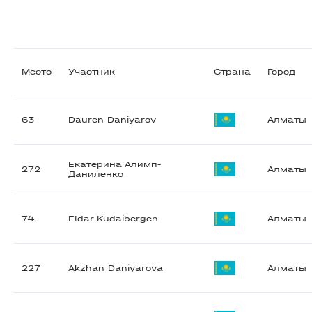
Место
Участник
Страна
Город
63
Dauren Daniyarov
Алматы
Екатерина Алимп-
272
Алматы
Даниленко
74
Eldar Kudaibergen
Алматы
227
Akzhan Daniyarova
Алматы