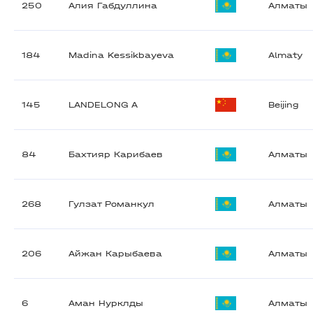
250
Алия Габдуллина
Алматы
184
Madina Kessikbayeva
Almaty
145
LANDELONG A
Beijing
84
Бахтияр Карибаев
Алматы
268
Гулзат Романкул
Алматы
206
Айжан Карыбаева
Алматы
6
Аман Нурклды
Алматы