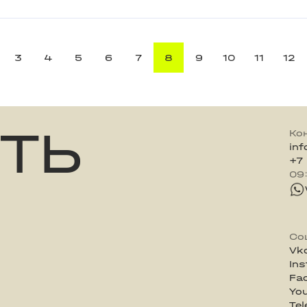
3
4
5
6
7
8
9
10
11
12
ТЬ
Ко
in
+7
09
Со
Vk
In
Fa
Yo
Te