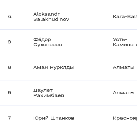
Aleksandr
4
Kara-Bal
Salakhudinov
Фёдор
Усть-
9
Сухоносов
Каменог
6
Аман Нурклды
Алматы
Даулет
5
Алматы
Рахимбаев
7
Юрий Штанков
Красноя