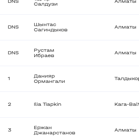
DNS
Алматы
Салдузи
Шынтас
DNS
Алматы
Сагиндыков
Рустам
DNS
Алматы
Ибраев
Данияр
1
Талдыко
Ормангали
2
Ilia Tiapkin
Kara-Bal
Ержан
3
Алматы
Джанарстанов