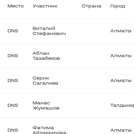
Место
Участник
Страна
Город
Виталий
DNS
Алматы
Стефанович
Аблан
DNS
Алматы
Тазабеков
Серик
DNS
Алматы
Сагалиев
Манас
DNS
Талдыко
Жумашов
Фатима
DNS
Алматы
Айдамирова