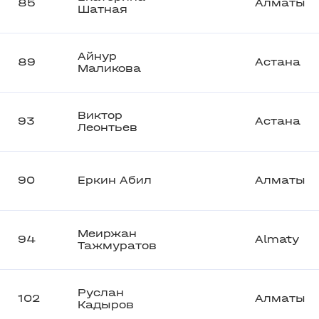
85
Алматы
Шатная
Айнур
89
Астана
Маликова
Виктор
93
Астана
Леонтьев
90
Еркин Абил
Алматы
Меиржан
94
Almaty
Тажмуратов
Руслан
102
Алматы
Кадыров