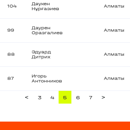
Дәукен
104
Алматы
Нұрғазиев
Даурен
99
Алматы
Оразгалиев
Эдуард
88
Алматы
Дитрих
Игорь
87
Алматы
Антонников
<
>
3
4
5
6
7