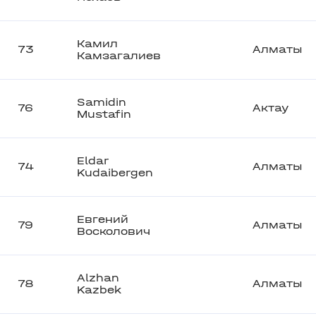
Камил
73
Алматы
Камзагалиев
Samidin
76
Актау
Mustafin
Eldar
74
Алматы
Kudaibergen
Евгений
79
Алматы
Восколович
Alzhan
78
Алматы
Kazbek