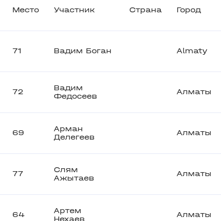
Место
Участник
Страна
Город
71
Вадим Боган
Almaty
Вадим
72
Алматы
Федосеев
Арман
69
Алматы
Делегеев
Слям
77
Алматы
Ажытаев
Артем
64
Алматы
Нехаев