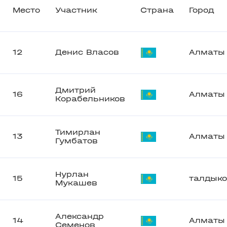
Место
Участник
Страна
Город
12
Денис Власов
Алматы
Дмитрий
16
Алматы
Корабельников
Тимирлан
13
Алматы
Гумбатов
Нурлан
15
талдыко
Мукашев
Александр
14
Алматы
Семенов