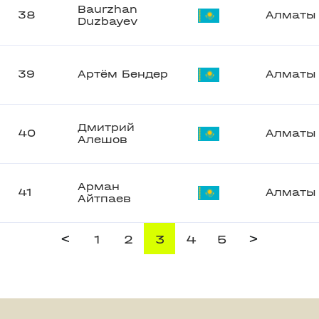
Baurzhan
38
Алматы
Duzbayev
39
Артём Бендер
Алматы
Дмитрий
40
Алматы
Алешов
Арман
41
Алматы
Айтпаев
<
>
1
2
3
4
5