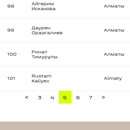
Айгерим
98
Алматы
Исхакова
Даурен
99
Алматы
Оразгалиев
Ринат
100
Алматы
Тимурұлы
Rustam
101
Almaty
Kaliyev
<
>
3
4
5
6
7