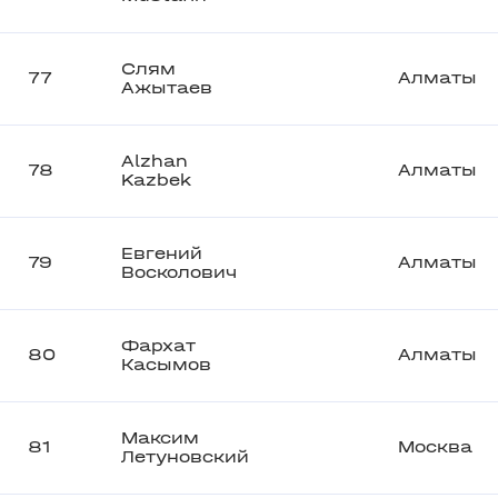
Слям
77
Алматы
Ажытаев
Alzhan
78
Алматы
Kazbek
Евгений
79
Алматы
Восколович
Фархат
80
Алматы
Касымов
Максим
81
Москва
Летуновский