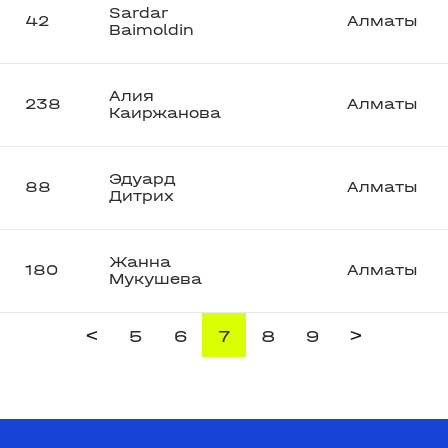
Sardar
42
Алматы
Baimoldin
Алия
238
Алматы
Каиржанова
Эдуард
88
Алматы
Дитрих
Жанна
180
Алматы
Мукушева
<
>
5
6
7
8
9