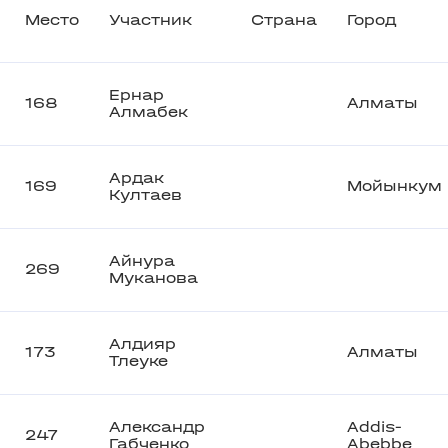
Место
Участник
Страна
Город
Ернар
168
Алматы
Алмабек
Ардак
169
Мойынкум
Култаев
Айнура
269
Муканова
Алдияр
173
Алматы
Тлеуке
Александр
Addis-
247
Габченко
Abebbe