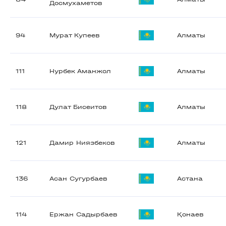
Досмухаметов
94
Мурат Купеев
Алматы
111
Нурбек Аманжол
Алматы
118
Дулат Бисеитов
Алматы
121
Дамир Ниязбеков
Алматы
136
Асан Сугурбаев
Астана
114
Ержан Садырбаев
Қонаев