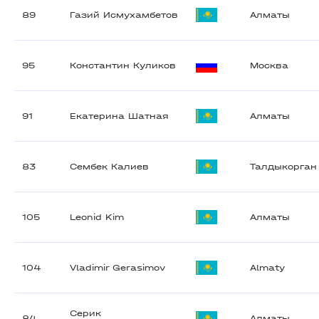
89
Газий Исмухамбетов
Алматы
95
Константин Куликов
Москва
91
Екатерина Шатная
Алматы
83
Сембек Калиев
Талдыкорган
105
Leonid Kim
Алматы
104
Vladimir Gerasimov
Almaty
Серик
84
Алматы