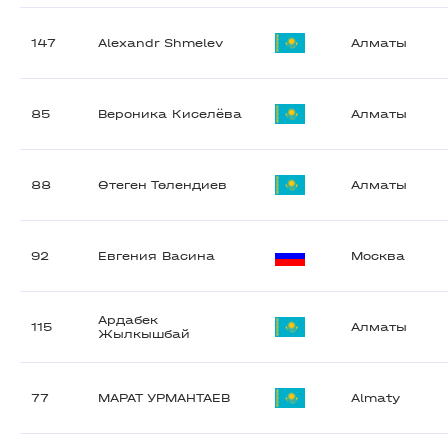
147
Alexandr Shmelev
Алматы
85
Вероника Киселёва
Алматы
88
Өтеген Төлендиев
Алматы
92
Евгения Васина
Москва
Ардабек
115
Алматы
Жылкышбай
77
МАРАТ УРМАНТАЕВ
Almaty