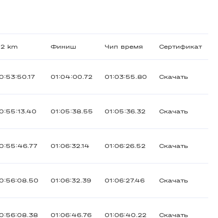
.2 km
Финиш
Чип время
Сертификат
0:53:50.17
01:04:00.72
01:03:55.80
Скачать
0:55:13.40
01:05:38.55
01:05:36.32
Скачать
0:55:46.77
01:06:32.14
01:06:26.52
Скачать
0:56:08.50
01:06:32.39
01:06:27.46
Скачать
0:56:08.38
01:06:46.76
01:06:40.22
Скачать