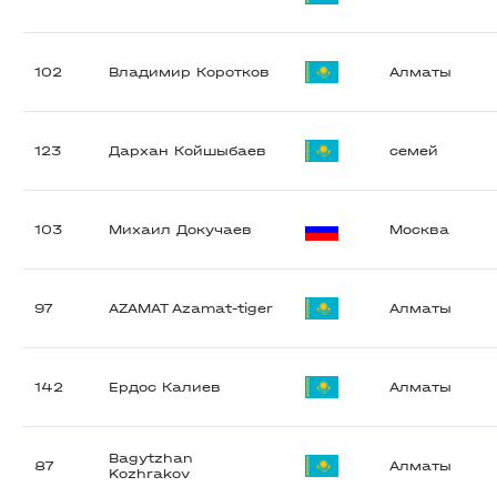
102
Владимир Коротков
Алматы
123
Дархан Койшыбаев
семей
103
Михаил Докучаев
Москва
97
AZAMAT Azamat-tiger
Алматы
142
Ердос Калиев
Алматы
Bagytzhan
87
Алматы
Kozhrakov