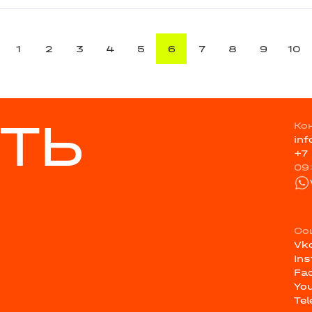
1
2
3
4
5
6
7
8
9
10
ТЬ
Ко
in
+7
09
Со
Vk
In
Fa
Yo
Te