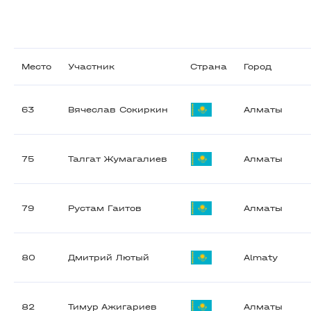
Место
Участник
Страна
Город
63
Вячеслав Сокиркин
Алматы
75
Талгат Жумагалиев
Алматы
79
Рустам Гаитов
Алматы
80
Дмитрий Лютый
Almaty
82
Тимур Ажигариев
Алматы