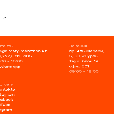
>
нтакты
Локация
fo@almaty-marathon.kz
пр. Аль-Фараби,
 (727) 311 5185
5, БЦ «Нурлы
:00 - 18:00
Тау», блок 1А,
офис 501
WhatsApp
09:00 - 18:00
ц. сети
ontakte
stagram
cebook
uTube
legram