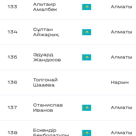
Альтаир
133
Алматы
Амалбек
Сұлтан
134
Алматы
Айжарық
Эдуард
135
Алматы
Жандосов
Толгонай
136
Нарын
Шааева
Станислав
137
Алматы
Иванов
Ескендір
138
Алматы
Бекболатұлы