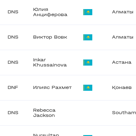
Юлия
DNS
Алматы
Анциферова
DNS
Виктор Вовк
Алматы
Inkar
DNS
Астана
Khussainova
DNF
Илияс Рахмет
Қонаев
Rebecca
DNS
Southam
Jackson
Nursultan