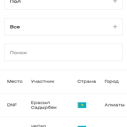
Место
Участник
Страна
Город
Ерасыл
DNF
Алматы
Садырбек
yerlan