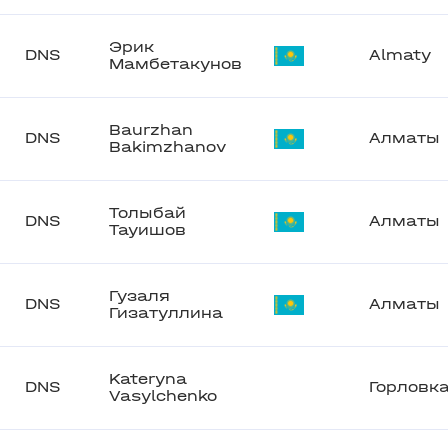
Эрик
DNS
Almaty
Мамбетакунов
Baurzhan
DNS
Алматы
Bakimzhanov
Толыбай
DNS
Алматы
Тауишов
Гузаля
DNS
Алматы
Гизатуллина
Kateryna
DNS
Горловк
Vasylchenko